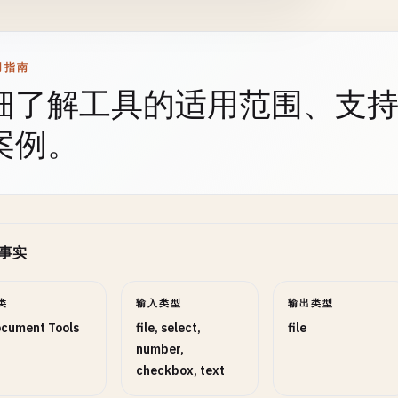
词
TEXT
可选
用指南
细了解工具的适用范围、支
案例。
参数设置
5
调整格式、范围、数值和模式。
开关选项
2
启用或关闭可选行为。
事实
类
输入类型
输出类型
cument Tools
file, select,
file
number,
checkbox, text