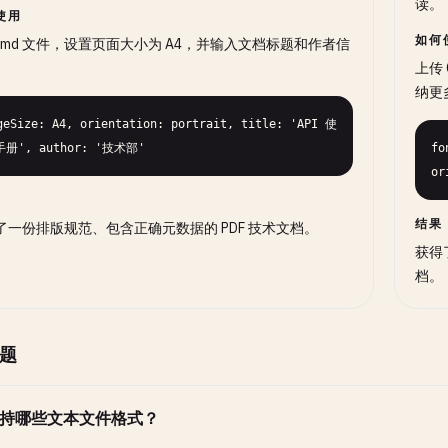
读。
使用
如何
 .md 文件，设置页面大小为 A4，并输入文档标题和作者信
上传
纳更
geSize: A4, orientation: portrait, title: 'API 使
册', author: '技术部'
fo
or
结果
了一份排版规范、包含正确元数据的 PDF 技术文档。
获得
档。
题
持哪些文本文件格式？