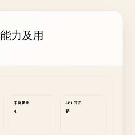
持能力及用
案例覆盖
API 可用
4
是