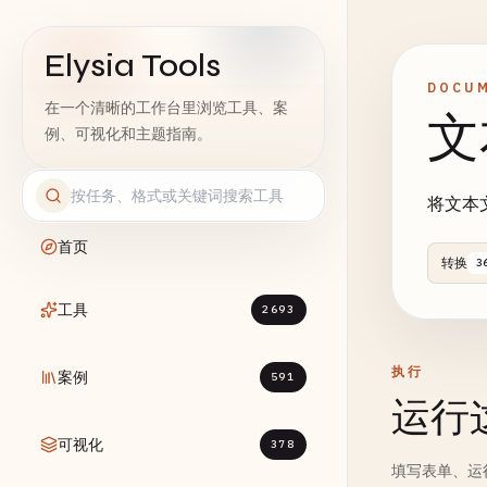
Elysia Tools
DOCUM
在一个清晰的工作台里浏览工具、案
文
例、可视化和主题指南。
将文本文
首页
转换
3
工具
2693
执行
案例
591
运行
可视化
378
填写表单、运