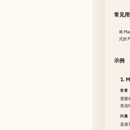
常见用
将 M
式的 
示例
1
.
M
背景
需要将
发送
问题
直接