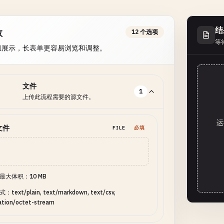
结
数
12 个选项
等
组展示，长表单更容易浏览和调整。
文件
1
上传此流程需要的源文件。
运
文件
FILE
必填
最大体积：10 MB
text/plain, text/markdown, text/csv,
ation/octet-stream