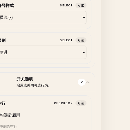
符号样式
SELECT
可选
级别
SELECT
可选
开关选项
2
启用或关闭可选行为。
空行
CHECKBOX
可选
勾选后启用
中删除空行