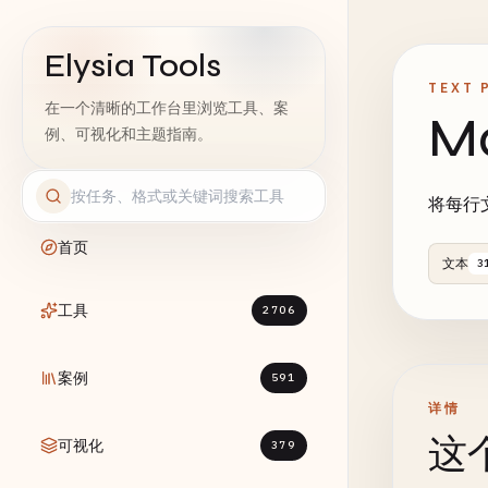
Elysia Tools
TEXT 
在一个清晰的工作台里浏览工具、案
M
例、可视化和主题指南。
将每行文
首页
文本
3
工具
2706
案例
591
详情
这
可视化
379