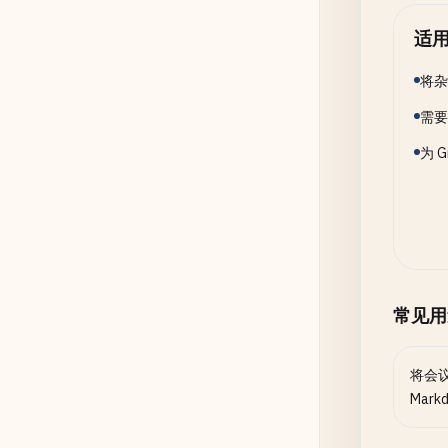
适
将杂
需要
为 
常见用
将会
Mar