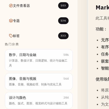
文件查看器
Mar
103
此工具
专题
136
功能：
标签
333
无序
热门分类
有序
任务
数学、日期与金融
586
计算器、数值计算、日期逻辑、统计与金融工
嵌套
具
智能
图像、音频与视频
564
使用场
图像、音频、视频处理、转换与优化工具
将原
从纯
设计与颜色
284
颜色、版式、图形、视觉样式与设计辅助工具
为文