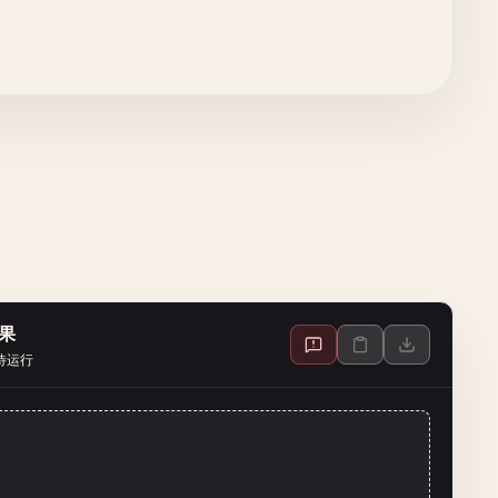
果
待运行