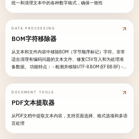
统一和清理文本中的各种数字格式，确保一致性
DATA PROCESSING
BOM字符移除器
从文本和文件内容中移除BOM（字节顺序标记）字符。非常
适合清理有编码问题的文本文件、修复CSV导入和为处理准
备数据。 功能特点： - 检测并移除UTF-8 BOM (EF BB BF) -
检测并移除UTF-16 BOM (FE FF 或 FF FE) - 检测并移除UTF-
32 BOM (00 00 FE FF 或 FF FE 00 00) - 支持多种输入格式 - 可
视化BOM字符显示 - 详细检测报告 - 支持批量文本处理 常见
DOCUMENT TOOLS
用途： - 修复CSV文件导入错误 - 清理文本文件编码问题 - 为
PDF文本提取器
JSON解析准备数据 - 修复XML解析问题 - 解决API数据编码冲
突 - 标准化文本数据格式
从PDF文档中提取文本内容，支持页面选择、格式选项和多语
言处理