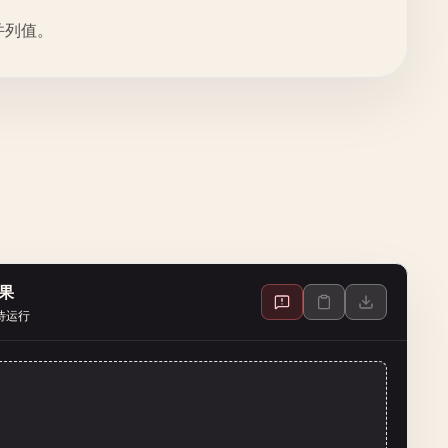
并列值。
果
待运行