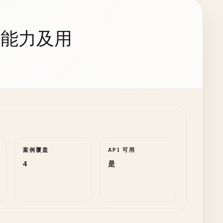
持能力及用
案例覆盖
API 可用
4
是