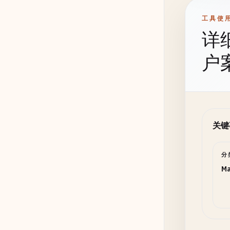
工具使
详
户
关键
分
Ma