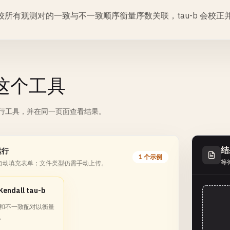
较所有观测对的一致与不一致顺序衡量序数关联，tau-b 会校正
这个工具
行工具，并在同一页面查看结果。
结
运行
1 个示例
等
自动填充表单；文件类型仍需手动上传。
endall tau-b
和不一致配对以衡量
。