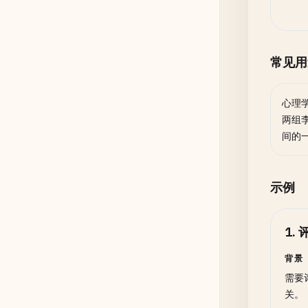
常见用
心理
两组李
间的
示例
1
.
背景
需要
关。