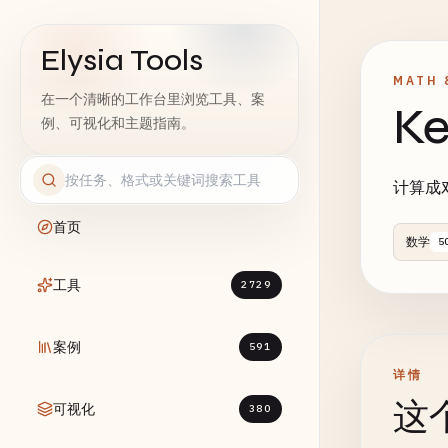
Elysia Tools
MATH 
在一个清晰的工作台里浏览工具、案
K
例、可视化和主题指南。
计算成对数
首页
数学
5
工具
2729
案例
591
详情
这
可视化
380