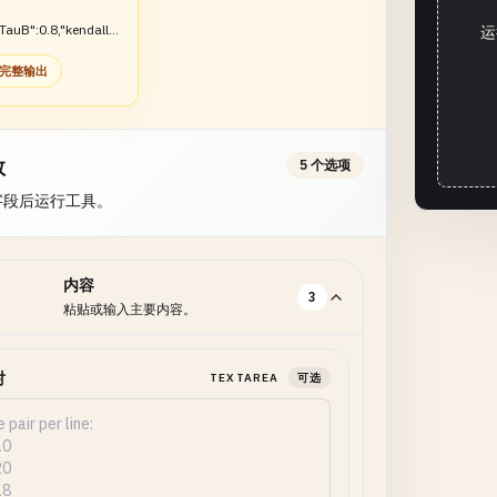
TauB":0.8,"kendallT
运
}
完整输出
数
5 个选项
字段后运行工具。
内容
3
粘贴或输入主要内容。
对
TEXTAREA
可选