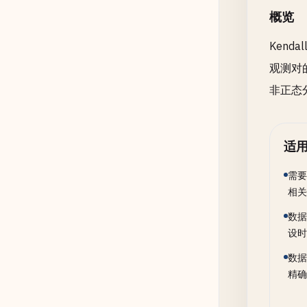
概览
Kend
观测对
非正态
适
需要
相关
数据
设时
数据
精确