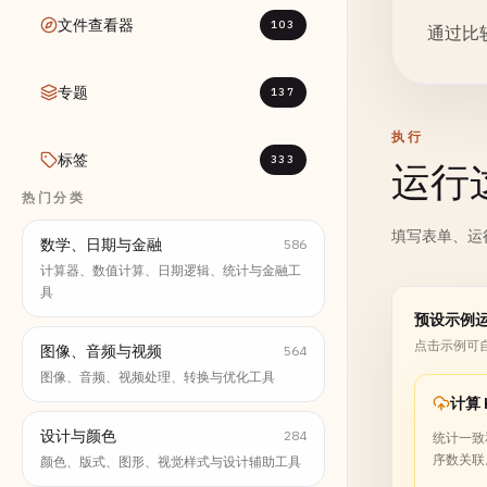
文件查看器
103
通过比
专题
137
执行
标签
333
运行
热门分类
填写表单、运
数学、日期与金融
586
计算器、数值计算、日期逻辑、统计与金融工
具
预设示例
点击示例可
图像、音频与视频
564
图像、音频、视频处理、转换与优化工具
计算 K
设计与颜色
284
统计一致
序数关联
颜色、版式、图形、视觉样式与设计辅助工具