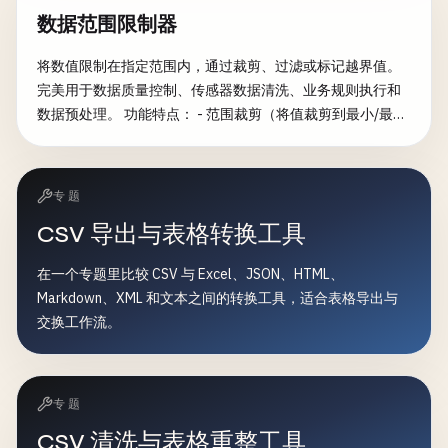
数据范围限制器
将数值限制在指定范围内，通过裁剪、过滤或标记越界值。
完美用于数据质量控制、传感器数据清洗、业务规则执行和
数据预处理。 功能特点： - 范围裁剪（将值裁剪到最小/最大
边界） - 范围过滤（移除越界行） - 范围标记（标记修改的
值） - 每列范围配置 - 自动数值列检测 - 多种处理策略 - 详细
修改报告 - 变更统计分析 - 业务规则执行 常见用途： - 传感
专题
器数据验证和清洗 - 机器学习输入准备 - 数据质量控制和验证
CSV 导出与表格转换工具
- 业务约束执行 - 异常值管理和控制 - 数据预处理管道
在一个专题里比较 CSV 与 Excel、JSON、HTML、
Markdown、XML 和文本之间的转换工具，适合表格导出与
交换工作流。
专题
CSV 清洗与表格重整工具