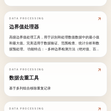
检测并移除UTF-16 BOM (FE FF 或 FF FE) - 检测并移除UTF-
32 BOM (00 00 FE FF 或 FF FE 00 00) - 支持多种输入格式 - 可
视化BOM字符显示 - 详细检测报告 - 支持批量文本处理 常见
DATA PROCESSING
用途： - 修复CSV文件导入错误 - 清理文本文件编码问题 - 为
边界值处理器
JSON解析准备数据 - 修复XML解析问题 - 解决API数据编码冲
突 - 标准化文本数据格式
高级边界值处理工具，用于识别和处理数值数据中的最小值
和最大值。完美适用于数据验证、范围检查、统计分析和数
据预处理。 功能特点： - 多种边界检测方法（绝对值、百分
位数、标准差） - 灵活处理策略（裁剪、删除、替换、变
换） - 自定义范围验证 - 非对称边界处理 - 批量处理能力 - 综
合边界统计 - 数据质量评估 - 可视化边界报告 常见用途： -
DATA PROCESSING
数据验证和质量控制 - 传感器数据范围检查 - 金融数据限制执
数据去重工具
行 - 统计数据预处理 - 机器学习特征工程 - 数据库约束验证
基于多列组合移除重复记录
DATA PROCESSING