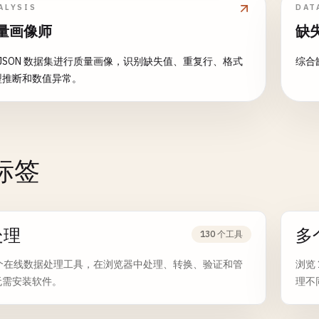
列 - 综
ALYSIS
DAT
备 -
量画像师
缺
分析
 或 JSON 数据集进行质量画像，识别缺失值、重复行、格式
综合
型推断和数值异常。
标签
处理
多
130 个工具
0 个在线数据处理工具，在浏览器中处理、转换、验证和管
浏览
无需安装软件。
理不