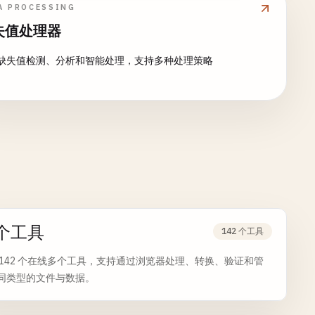
合统计摘要 - 异常值检测和报告 常见用途： - 机器学习特征准
A PROCESSING
 统计假设检验 - 异常值检测和移除 - 不同单位数据比较 - 主成分
失值处理器
（PCA）预处理
缺失值检测、分析和智能处理，支持多种处理策略
个工具
142 个工具
 142 个在线多个工具，支持通过浏览器处理、转换、验证和管
同类型的文件与数据。