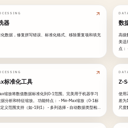
OCESSING
DAT
洗器
数
准化数据，修复拼写错误、标准化格式、移除重复项和填充
高级
美适
点：
间的
插值
理 - 交互式插值
OCESSING
DAT
科学
Max标准化工具
Z-
插补
-Max缩放将数值数据标准化到0-1范围。完美用于机器学习
使用
放。 功能特点： - Min-Max缩放（0-1标
差为
自定义范围支持（如-1到1） - 多列选择 - 自动数据类型检
尺度数据比较。 功能特
值 - 保留非数值列 - 包含统计摘要 常见用途： - 机器学
=1）
 - 神经网络输入标准化 - 数据可视化预处理 - 不同尺度的
范围 