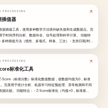
A PROCESSING
据插值器
数据插值工具，使用多种数学方法填补缺失值和生成数据点。完
用于时间序列分析、数据补全、信号处理和科学计算。 功能特
 - 多种插值方法（线性、多项式、样条、三次） - 支持日期/时
时间序列插值 - 前向填充和后向填充选项 - 最近邻插值 - 自定义
参数 - 缺失值检测和报告 - 数据点生成和加密 - 同时支持多列处
预览 常见用途： - 传感器数据填补 - 金融数据补全 -
A PROCESSING
实验数据处理 - 时间序列预测准备 - 图像和信号处理 - 统计数据
Score标准化工具
Z-Score（标准分数）标准化数值数据，使数据均值为0，标准
1。完美用于统计分析、机器学习特征预处理、异常检测和不同
点： - Z-Score标准化（均值=0，标准差
 - 稳健Z-Score选项（使用中位数和MAD） - 自定义缩放到目标
- 多列选择 - 自动数据类型检测 - 智能处理缺失值 - 保留非数值