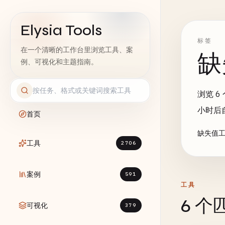
Elysia Tools
标签
在一个清晰的工作台里浏览工具、案
缺
例、可视化和主题指南。
浏览 6
小时后
首页
缺失值工
工具
2706
案例
591
工具
6 
可视化
379