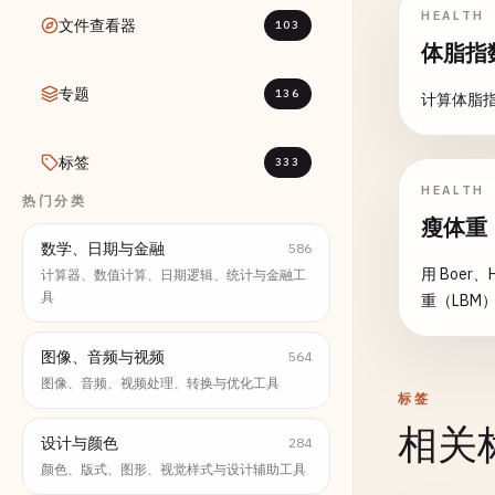
HEALTH
文件查看器
103
体脂指
专题
136
计算体脂指
标签
333
HEALTH
热门分类
瘦体重
数学、日期与金融
586
用 Boe
计算器、数值计算、日期逻辑、统计与金融工
具
重（LBM
图像、音频与视频
564
图像、音频、视频处理、转换与优化工具
标签
相关
设计与颜色
284
颜色、版式、图形、视觉样式与设计辅助工具