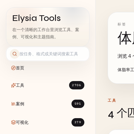
Elysia Tools
标签
在一个清晰的工作台里浏览工具、案
体
例、可视化和主题指南。
浏览 4
首页
体脂率工
工具
2706
工具
案例
591
4 
可视化
379