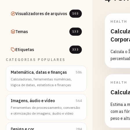
Visualizadores de arquivos
103
HEALTH
Calcul
Temas
133
Corpor
Etiquetas
333
Calcula o 
percentual
CATEGORIAS POPULARES
Matemática, datas e finanças
586
Calculadoras, ferramentas numéricas,
HEALTH
lógica de datas, estatística e finanças
Calcul
Imagens, áudio e vídeo
564
Estima a m
Ferramentas de processamento, conversão
com as fór
e otimização de imagens, áudio e vídeo
peso e altu
Design e cor
284