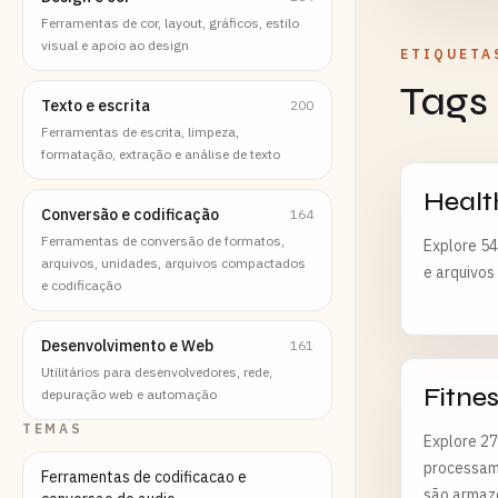
Ferramentas de cor, layout, gráficos, estilo
visual e apoio ao design
ETIQUETA
Tags
Texto e escrita
200
Ferramentas de escrita, limpeza,
formatação, extração e análise de texto
Healt
Conversão e codificação
164
Ferramentas de conversão de formatos,
Explore 54
arquivos, unidades, arquivos compactados
e arquivos
e codificação
Desenvolvimento e Web
161
Utilitários para desenvolvedores, rede,
Fitne
depuração web e automação
TEMAS
Explore 27
processame
Ferramentas de codificacao e
são armaz