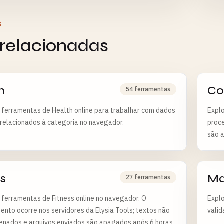
S
 relacionadas
h
Co
54 ferramentas
 ferramentas de Health online para trabalhar com dados
Expl
 relacionados à categoria no navegador.
proce
são 
ss
Ma
27 ferramentas
 ferramentas de Fitness online no navegador. O
Explo
nto ocorre nos servidores da Elysia Tools; textos não
valid
enados e arquivos enviados são apagados após 6 horas.