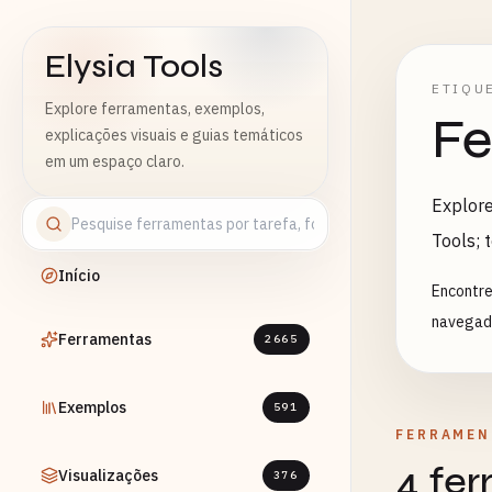
Elysia Tools
ETIQU
Explore ferramentas, exemplos,
Fe
explicações visuais e guias temáticos
em um espaço claro.
Explore
Tools; 
Início
Encontre
navegado
Ferramentas
2665
Exemplos
591
FERRAMEN
4 fe
Visualizações
376