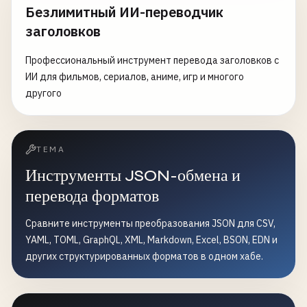
Безлимитный ИИ-переводчик
заголовков
Профессиональный инструмент перевода заголовков с
ИИ для фильмов, сериалов, аниме, игр и многого
другого
ТЕМА
Инструменты JSON-обмена и
перевода форматов
Сравните инструменты преобразования JSON для CSV,
YAML, TOML, GraphQL, XML, Markdown, Excel, BSON, EDN и
других структурированных форматов в одном хабе.