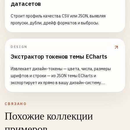
датасетов
Строит профиль качества CSV или JSON, выявляя
пропуски, дубли, дрейф форматов и выбросы.
DESIGN
Экстрактор токенов темы ECharts
Извлекает дизайн-токены — цвета, числа, размеры
шрифтов и строки — из JSON темы ECharts и
экспортирует их прямо в вашу дизайн-систему.
Вставьте объект темы (тот, что регистрируется и
передаётся в echarts.init(dom, themeName)) —
инструмент обойдёт каждый лист, пометит каждый
СВЯЗАНО
цвет (с опциональной нормализацией имя/rgb → hex),
Похожие коллекции
числовой отступ, размер шрифта и строку, затем
выдаст чистые CSS-переменные, конфиг theme.extend
примеров