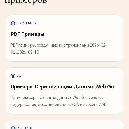
для Tailwind, tokens.json Style Dictionary или SCSS-
переменные. Мост между темой визуализации ECharts
и дизайн-токенами Figma/CSS/Tailwind без копирования
каждого значения вручную.
DOCUMENT
PDF Примеры
PDF примеры, созданные инструментами 2026-02-
01..2026-02-10
GO
Примеры Сериализации Данных Web Go
Примеры сериализации данных Web Go включая
кодирование/декодирование JSON и парсинг XML
PYTHON