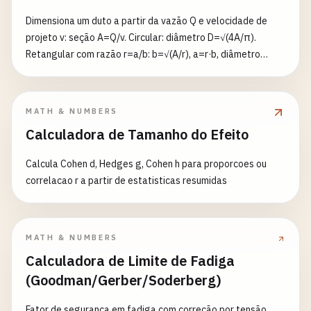
Dimensiona um duto a partir da vazão Q e velocidade de
projeto v: seção A=Q/v. Circular: diâmetro D=√(4A/π).
Retangular com razão r=a/b: b=√(A/r), a=r·b, diâmetro
equivalente ASHRAE D_eq=1,30·(a·b)^0,625/(a+b)^0,25.
Vazão em m³/s/m³/h/CFM; resultados em mm e polegadas.
MATH & NUMBERS
Calculadora de Tamanho do Efeito
Calcula Cohen d, Hedges g, Cohen h para proporcoes ou
correlacao r a partir de estatisticas resumidas
MATH & NUMBERS
Calculadora de Limite de Fadiga
(Goodman/Gerber/Soderberg)
Fator de segurança em fadiga com correção por tensão