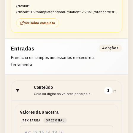
{"result":
{"mean":15,"sampleStandardDeviation":2.2361,"standardErro
r":1}}
Ver saída completa
Entradas
4 opções
Preencha os campos necessários e execute a
ferramenta.
Conteúdo
1
Cole ou digite os valores principais.
Valores da amostra
TEXTAREA
OPCIONAL