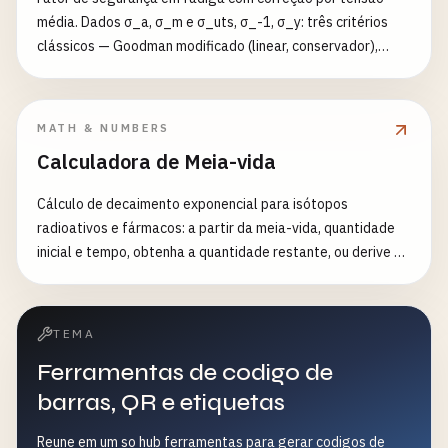
média. Dados σ_a, σ_m e σ_uts, σ_-1, σ_y: três critérios
clássicos — Goodman modificado (linear, conservador),
Gerber (parabólico, melhor para dúcteis) e Soderberg (via
σ_y, o mais conservador). O menor é o valor governante;
indica se o ponto está dentro da linha de Goodman.
MATH & NUMBERS
Calculadora de Meia-vida
Cálculo de decaimento exponencial para isótopos
radioativos e fármacos: a partir da meia-vida, quantidade
inicial e tempo, obtenha a quantidade restante, ou derive a
meia-vida, o tempo necessário ou a acumulação no estado
estacionário. N(t) = N0·e^(-λt).
TEMA
Ferramentas de codigo de
barras, QR e etiquetas
Reune em um so hub ferramentas para gerar codigos de