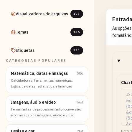
Visualizadores de arquivos
103
Entrad
As opções
Temas
136
formulário
Etiquetas
333
CATEGORIAS POPULARES
Matemática, datas e finanças
586
Calculadoras, ferramentas numéricas,
Char
lógica de datas, estatística e finanças
Imagens, áudio e vídeo
564
Ferramentas de processamento, conversão
e otimização de imagens, áudio e vídeo
Design e cor
Data f
284