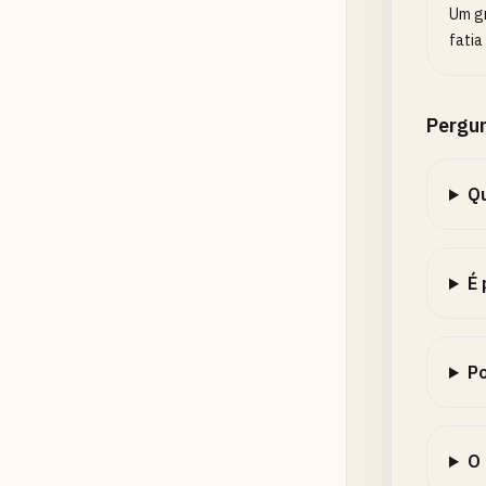
Um gr
fatia
Pergu
Qu
É 
Po
O 