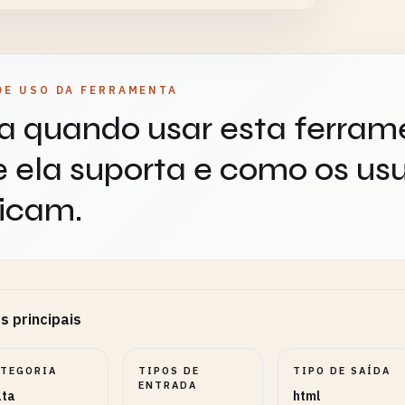
ound color for the chart container
DE USO DA FERRAMENTA
a quando usar esta ferram
 Size
NUMBER
OPCIONAL
 ela suporta e como os usu
icam.
 the chart in pixels (width and height)
 Radius
NUMBER
OPCIONAL
s principais
adius for donut chart (0 for pie chart)
ATEGORIA
TIPOS DE
TIPO DE SAÍDA
ENTRADA
ta
html
 Angle
NUMBER
OPCIONAL