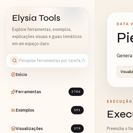
Elysia Tools
DATA 
Explore ferramentas, exemplos,
Pi
explicações visuais e guias temáticos
em um espaço claro.
Generat
Visuali
Início
Ferramentas
2706
EXECUÇÃO
Exemplos
Exec
591
Visualizações
Preencha o fo
379