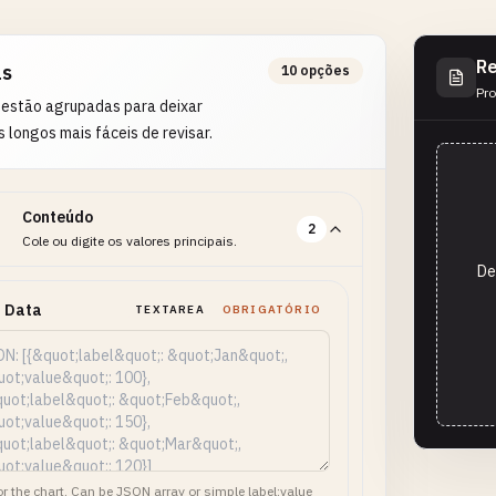
Re
as
10 opções
Pro
 estão agrupadas para deixar
s longos mais fáceis de revisar.
Conteúdo
2
Cole ou digite os valores principais.
De
t Data
TEXTAREA
OBRIGATÓRIO
or the chart. Can be JSON array or simple label:value