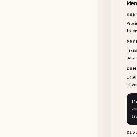
Men
CON
Prec
foi d
PRO
Trans
para 
COM
Colei
ative
{"
20
tr
RES