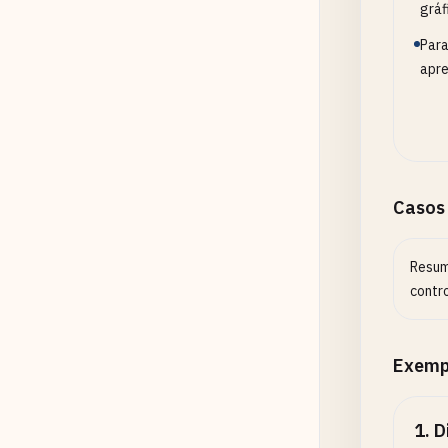
gráf
Para
apre
Casos
Resum
contro
Exemp
1
.
D