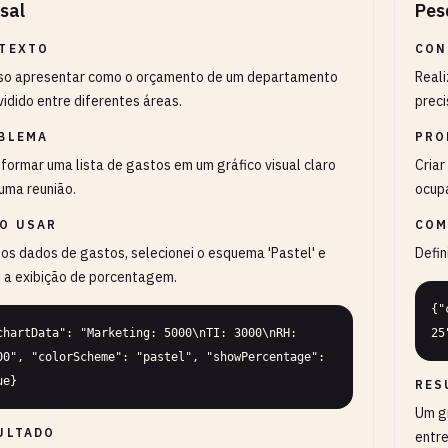
sal
Pes
TEXTO
CON
iso apresentar como o orçamento de um departamento
Reali
ividido entre diferentes áreas.
preci
BLEMA
PRO
formar uma lista de gastos em um gráfico visual claro
Criar
uma reunião.
ocup
O USAR
COM
 os dados de gastos, selecionei o esquema 'Pastel' e
Defin
i a exibição de porcentagem.
{"
chartData": "Marketing: 5000\nTI: 3000\nRH: 
25
00", "colorScheme": "pastel", "showPercentage": 
ue}
RES
Um gr
ULTADO
entre