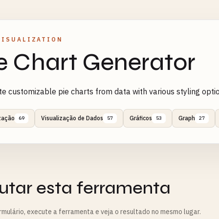
VISUALIZATION
e Chart Generator
e customizable pie charts from data with various styling opti
zação
Visualização de Dados
Gráficos
Graph
69
57
53
27
utar esta ferramenta
rmulário, execute a ferramenta e veja o resultado no mesmo lugar.