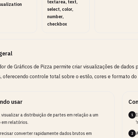
textarea, text,
sualization
select, color,
number,
checkbox
ng angle in degrees (0-360)
lternâncias
3
geral
tive ou desative comportamentos opcionais.
or de Gráficos de Pizza permite criar visualizações de dados p
, oferecendo controle total sobre o estilo, cores e formato do 
ndo usar
Com
 visualizar a distribuição de partes em relação a um
I
1
 em relatórios.
'
recisar converter rapidamente dados brutos em
A
2