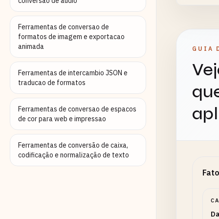
conversao de audio
Ferramentas de conversao de
formatos de imagem e exportacao
Backgr
animada
GUIA 
Vej
Ferramentas de intercambio JSON e
Chart
traducao de formatos
que
apl
Ferramentas de conversao de espacos
Size of
de cor para web e impressao
Ferramentas de conversão de caixa,
Inner
codificação e normalização de texto
Fato
Inner r
C
Da
Start