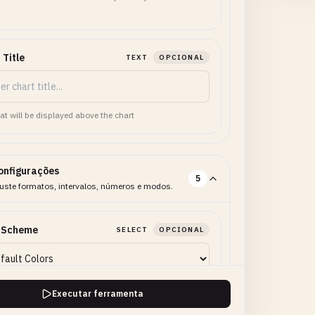
 Title
TEXT
OPCIONAL
hat will be displayed above the chart
onfigurações
5
uste formatos, intervalos, números e modos.
r Scheme
SELECT
OPCIONAL
Executar ferramenta
ground Color
COLOR
OPCIONAL