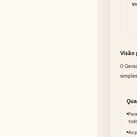
Vi
Starti
A
Visão 
A
O Gerad
simples
Qua
Para
todo
Ao p