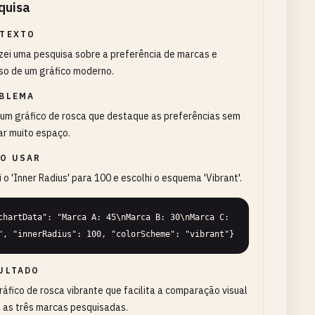
quisa
TEXTO
zei uma pesquisa sobre a preferência de marcas e
so de um gráfico moderno.
BLEMA
 um gráfico de rosca que destaque as preferências sem
ar muito espaço.
O USAR
i o 'Inner Radius' para 100 e escolhi o esquema 'Vibrant'.
chartData": "Marca A: 45\nMarca B: 30\nMarca C: 
", "innerRadius": 100, "colorScheme": "vibrant"}
ULTADO
áfico de rosca vibrante que facilita a comparação visual
 as três marcas pesquisadas.