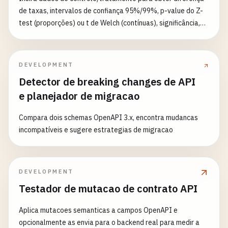
de taxas, intervalos de confiança 95%/99%, p-value do Z-
test (proporções) ou t de Welch (contínuas), significância,
lift, tamanho amostral para 80%/90% de potência, dias
recomendados, aviso de sequential testing e correção de
Bonferroni.
DEVELOPMENT
Detector de breaking changes de API
e planejador de migracao
Compara dois schemas OpenAPI 3.x, encontra mudancas
incompatíveis e sugere estrategias de migracao
DEVELOPMENT
Testador de mutacao de contrato API
Aplica mutacoes semanticas a campos OpenAPI e
opcionalmente as envia para o backend real para medir a