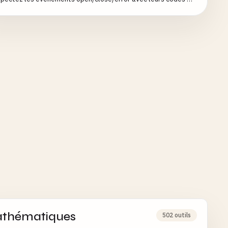
 pour déboguer les API temps réel et les sockets
thématiques
502 outils