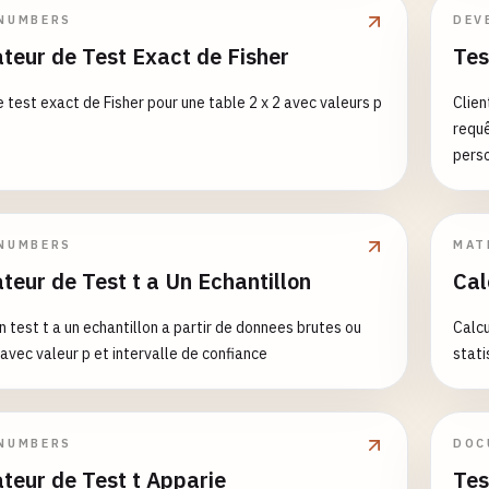
NUMBERS
DEV
teur de Test Exact de Fisher
Tes
e test exact de Fisher pour une table 2 x 2 avec valeurs p
Clien
requ
perso
form
NUMBERS
MAT
teur de Test t a Un Echantillon
Cal
n test t a un echantillon a partir de donnees brutes ou
Calcu
avec valeur p et intervalle de confiance
stati
NUMBERS
DOC
teur de Test t Apparie
Tes