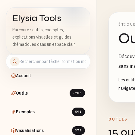
Elysia Tools
ÉTIQU
Parcourez outils, exemples,
Ou
explications visuelles et guides
thématiques dans un espace clair.
Découvr
sans ins
Accueil
Les outil
navigateu
Outils
2706
Exemples
591
OUTILS
15 ou
Visualisations
379