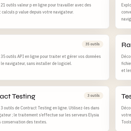
21 outils valeur p en ligne pour travailler avec des
Explo
 calculs p value depuis votre navigateur.
conve
navig
R
35 outils
35 outils API en ligne pour traiter et gérer vos données
Décou
le navigateur, sans installer de logiciel.
fichi
et le
act Testing
Te
3 outils
3 outils de Contract Testing en ligne. Utilisez-les dans
Décou
ateur ; le traitement s’effectue sur les serveurs Elysia
votre
s conservation des textes.
Tools