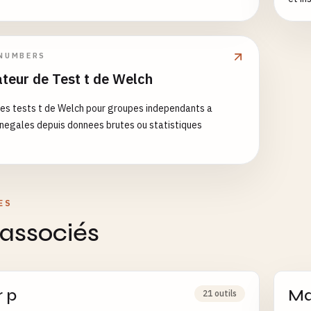
idéal
NUMBERS
teur de Test t de Welch
es tests t de Welch pour groupes independants a
inegales depuis donnees brutes ou statistiques
ES
 associés
r p
Ma
21 outils