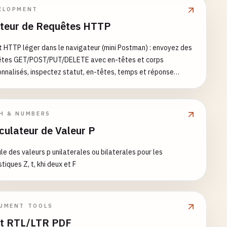
ELOPMENT
teur de Requêtes HTTP
t HTTP léger dans le navigateur (mini Postman) : envoyez des
êtes GET/POST/PUT/DELETE avec en-têtes et corps
nnalisés, inspectez statut, en-têtes, temps et réponse
atée — entièrement dans le navigateur
H & NUMBERS
culateur de Valeur P
le des valeurs p unilaterales ou bilaterales pour les
stiques Z, t, khi deux et F
UMENT TOOLS
t RTL/LTR PDF