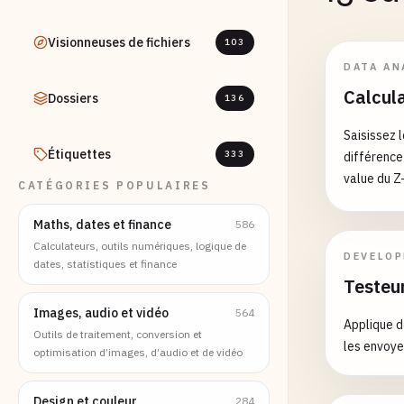
Visionneuses de fichiers
103
DATA AN
Calcula
Dossiers
136
Saisissez 
Étiquettes
333
différence
value du Z-
CATÉGORIES POPULAIRES
significati
80%/90%, l
Maths, dates et finance
586
testing et 
Calculateurs, outils numériques, logique de
DEVELO
dates, statistiques et finance
Testeu
Images, audio et vidéo
564
Applique 
Outils de traitement, conversion et
les envoye
optimisation d’images, d’audio et de vidéo
Design et couleur
284