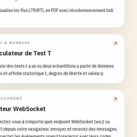
sualise les flux LTR/RTL en PDF avec réordonnancement bidi
H & NUMBERS
culateur de Test T
te des tests t a un ou deux echantillons a partir de donnees
s et affiche statistique t, degres de liberte et valeur p
ELOPMENT
teur WebSocket
ctez-vous à n’importe quel endpoint WebSocket (ws:// ou
/) depuis votre navigateur, envoyez et recevez des messages,
spectez les événements open/close/error avec leurs codes —