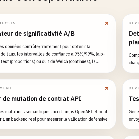
ALYSIS
DEV
teur de significativité A/B
Det
pla
les données contrôle/traitement pour obtenir la
 de taux, les intervalles de confiance à 95%/99%, la p-
Compa
test (proportions) ou du t de Welch (continues), la
chan
vité, le lift, la taille d'échantillon pour une puissance de
es jours recommandés, l'avertissement de sequential
la correction de Bonferroni.
PMENT
DEV
r de mutation de contrat API
Tes
des mutations semantiques aux champs OpenAPI et peut
Gener
r a un backend reel pour mesurer la validation defensive
envoy