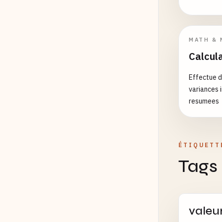
MATH & 
Calcula
Effectue d
variances 
resumees
ÉTIQUETT
Tags
valeu