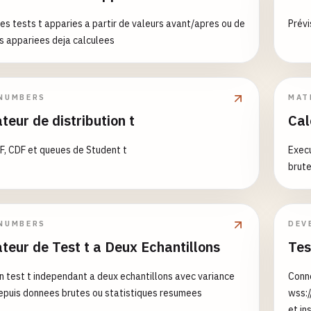
es tests t apparies a partir de valeurs avant/apres ou de
Prévi
s appariees deja calculees
NUMBERS
MAT
teur de distribution t
Cal
F, CDF et queues de Student t
Execu
brute
NUMBERS
DEV
teur de Test t a Deux Echantillons
Tes
n test t independant a deux echantillons avec variance
Conne
puis donnees brutes ou statistiques resumees
wss:/
et in