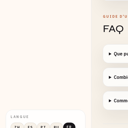
GUIDE D'U
FAQ
Que pu
Combie
Comme
LANGUE
FR
ZH
ES
PT
RU