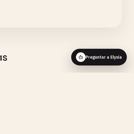
as
Preguntar a Elysia
HEMISTRY
cción de Primer Orden - Visualización
eractiva
HEMISTRY