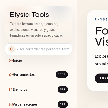
Elysia Tools
PHYSI
Explora herramientas, ejemplos,
Fo
explicaciones visuales y guías
temáticas en un solo espacio claro.
Vi
Explora
Inicio
orbital
Herramientas
2706
ABR
Ejemplos
591
Visualizaciones
379