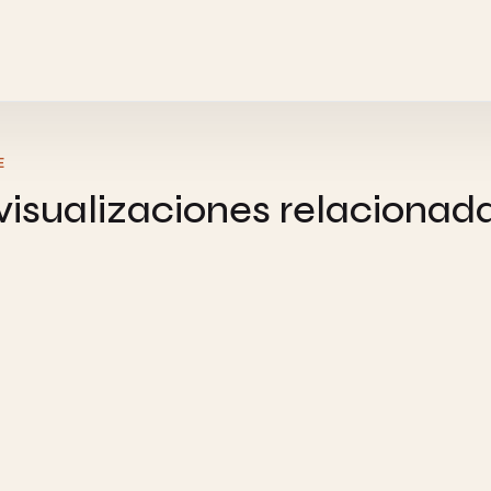
E
isualizaciones relacionad
STRY
C
n de Orden Cero - Visualización
Rea
tiva
Int
STRY
C