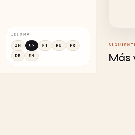
IDIOMA
SIGUIENT
ES
ZH
PT
RU
FR
Más v
DE
EN
CHEMI
Reacció
Interac
CHEMI