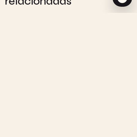
relacionadas
CHEMISTRY
Reacción de Orden Cero - Visualización
Interactiva
CHEMISTRY
Reacción de Primer Orden - Visualización
Interactiva
CHEMISTRY