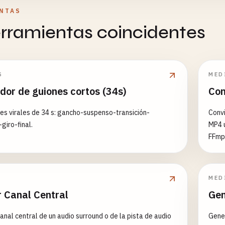
NTAS
erramientas coincidentes
S
MED
dor de guiones cortos (34s)
Con
es virales de 34 s: gancho-suspenso-transición-
Conv
giro-final.
MP4 
FFm
MED
r Canal Central
Gen
anal central de un audio surround o de la pista de audio
Gene