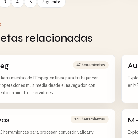
3
4
5
Siguiente
S
uetas relacionadas
eg
Au
47 herramientas
 herramientas de FFmpeg en línea para trabajar con
Explo
 operaciones multimedia desde el navegador, con
en M
nto en nuestros servidores.
vos
M
143 herramientas
3 herramientas para procesar, convertir, validar y
Explo