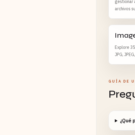
gestionar 
archivos s
Imag
Explore 35
JPG, JPEG,
GUÍA DE 
Preg
¿Qué p