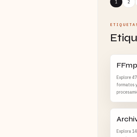
1
2
ETIQUETA
Etiq
FFmp
Explore 47
formatos y
procesamie
Archi
Explora 14