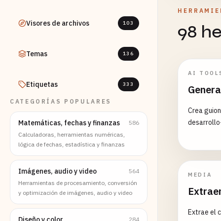
HERRAMIE
Visores de archivos
103
98 h
Temas
136
AI TOOL
Etiquetas
333
Genera
CATEGORÍAS POPULARES
Crea guion
desarrollo-
Matemáticas, fechas y finanzas
586
Calculadoras, herramientas numéricas,
lógica de fechas, estadística y finanzas
Imágenes, audio y video
564
MEDIA
Herramientas de procesamiento, conversión
Extrae
y optimización de imágenes, audio y video
Extrae el c
Diseño y color
284