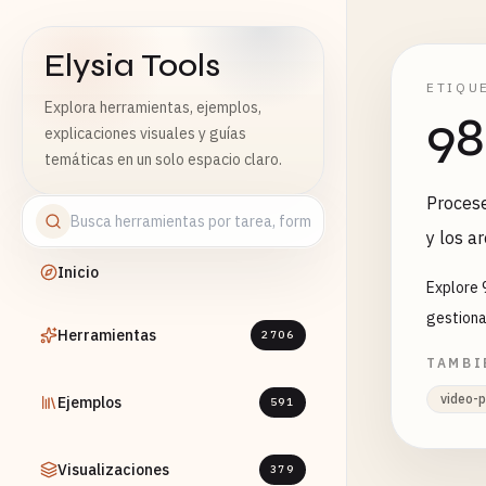
Elysia Tools
ETIQU
Explora herramientas, ejemplos,
98
explicaciones visuales y guías
temáticas en un solo espacio claro.
Procese
y los a
Inicio
Explore 
gestiona
Herramientas
2706
TAMBI
video-p
Ejemplos
591
Visualizaciones
379