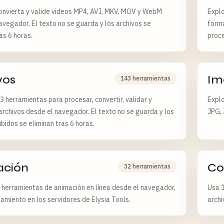
onvierta y valide videos MP4, AVI, MKV, MOV y WebM
Explo
avegador. El texto no se guarda y los archivos se
forma
as 6 horas.
proce
vos
Im
143 herramientas
3 herramientas para procesar, convertir, validar y
Explo
archivos desde el navegador. El texto no se guarda y los
JPG, 
ubidos se eliminan tras 6 horas.
ación
Co
32 herramientas
 herramientas de animación en línea desde el navegador,
Usa 1
amiento en los servidores de Elysia Tools.
archi