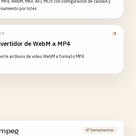
 MP4, WebM, MKV, AVI, MOV con configuración de calidad y
esamiento por lotes
IA
vertidor de WebM a MP4
ierte archivos de video WebM a formato MP4
mpeg
47 herramientas