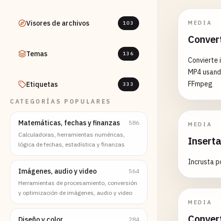
Visores de archivos
MEDIA
103
Conver
Temas
136
Convierte
MP4 usand
FFmpeg
Etiquetas
333
CATEGORÍAS POPULARES
Matemáticas, fechas y finanzas
586
MEDIA
Calculadoras, herramientas numéricas,
Insert
lógica de fechas, estadística y finanzas
Incrusta po
Imágenes, audio y video
564
Herramientas de procesamiento, conversión
y optimización de imágenes, audio y video
MEDIA
Conver
Diseño y color
284