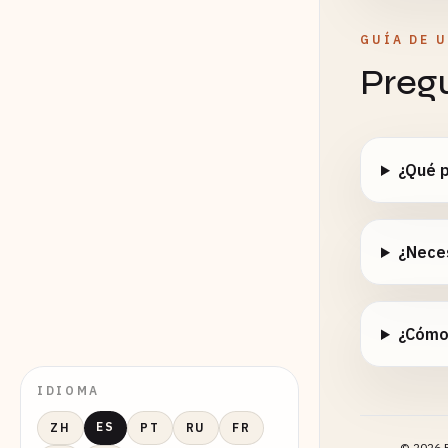
GUÍA DE 
Preg
¿Qué 
¿Neces
¿Cómo
IDIOMA
ES
ZH
PT
RU
FR
©
2026
E