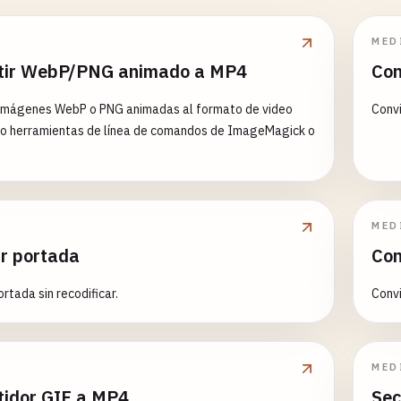
MED
tir WebP/PNG animado a MP4
Con
 imágenes WebP o PNG animadas al formato de video
Convi
o herramientas de línea de comandos de ImageMagick o
MED
ar portada
Con
rtada sin recodificar.
Convi
MED
tidor GIF a MP4
Sec