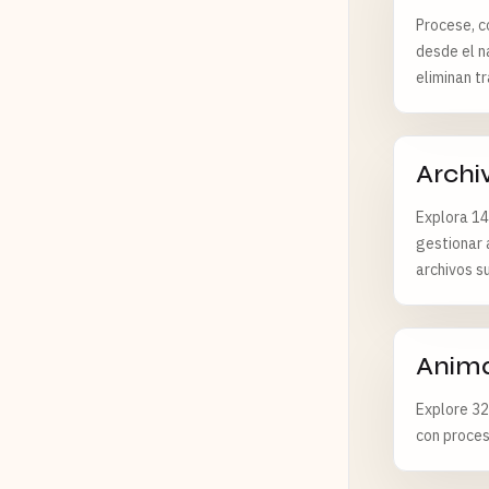
Procese, c
desde el n
eliminan tr
Archi
Explora 14
gestionar 
archivos s
Anim
Explore 32
con proces