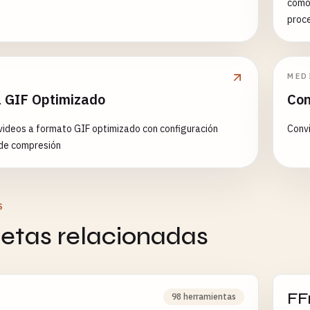
como
proc
MED
a GIF Optimizado
Con
videos a formato GIF optimizado con configuración
Conv
de compresión
S
uetas relacionadas
FF
98 herramientas