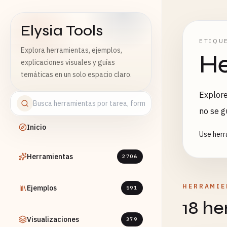
Elysia Tools
ETIQU
Explora herramientas, ejemplos,
He
explicaciones visuales y guías
temáticas en un solo espacio claro.
Explore
no se g
Inicio
Use herr
Herramientas
2706
HERRAMIE
Ejemplos
591
18 he
Visualizaciones
379