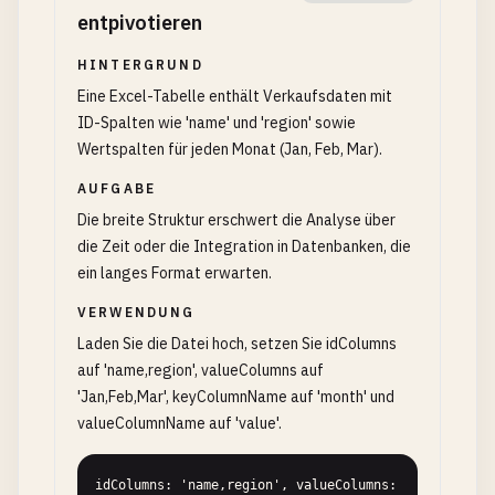
entpivotieren
HINTERGRUND
Eine Excel-Tabelle enthält Verkaufsdaten mit
ID-Spalten wie 'name' und 'region' sowie
Wertspalten für jeden Monat (Jan, Feb, Mar).
AUFGABE
Die breite Struktur erschwert die Analyse über
die Zeit oder die Integration in Datenbanken, die
ein langes Format erwarten.
VERWENDUNG
Laden Sie die Datei hoch, setzen Sie idColumns
auf 'name,region', valueColumns auf
'Jan,Feb,Mar', keyColumnName auf 'month' und
valueColumnName auf 'value'.
idColumns: 'name,region', valueColumns: 