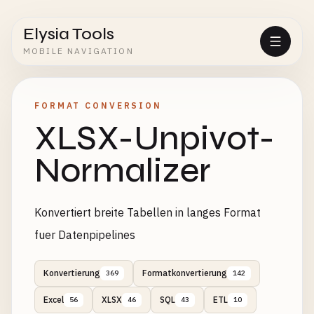
Elysia Tools
MOBILE NAVIGATION
FORMAT CONVERSION
XLSX-Unpivot-
Normalizer
Konvertiert breite Tabellen in langes Format
fuer Datenpipelines
Konvertierung
Formatkonvertierung
369
142
Excel
XLSX
SQL
ETL
56
46
43
10