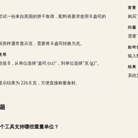
背景
尝试一份来自美国的饼干食谱，配料表要求使用 8 盎司的
购买
。
问题
需要
厨房秤通常显示克，需要将 8 盎司转换为克。
如何
使用
输入数
值 8，从单位选择“盎司 (oz)”，到单位选择“克 (g)”。
结果
系统显
显示结果为 226.8 克，方便直接称量食材。
题
个工具支持哪些重量单位？