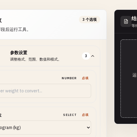
结
数
3 个选项
等
字段后运行工具。
参数设置
3
调整格式、范围、数值和模式。
运
NUMBER
必填
位
SELECT
必填