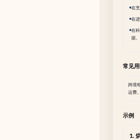
在烹
在进
在科
据。
常见用
跨境
运费
示例
1
.