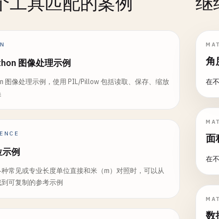
个工具匹配的案例
继
ON
MA
角
ython 图像处理示例
thon 图像处理示例，使用 PIL/Pillow 包括读取、保存、缩放
在
换
MA
ENCE
面
位示例
在
各种常见或专业长度单位直接和米（m）对照时，可以从
找到可复制的参考示例
MA
数