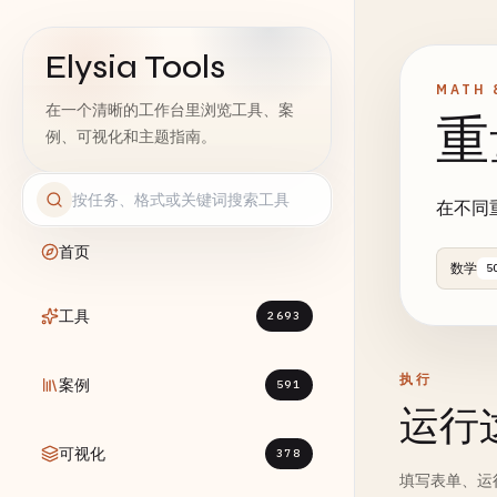
Elysia Tools
MATH 
在一个清晰的工作台里浏览工具、案
重
例、可视化和主题指南。
在不同
首页
数学
5
工具
2693
执行
案例
591
运行
可视化
378
填写表单、运