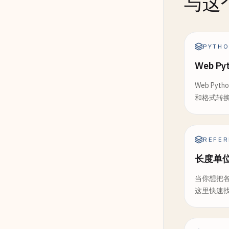
与这
PYTH
Web P
Web Py
和格式转
REFER
长度单
当你想把
这里快速