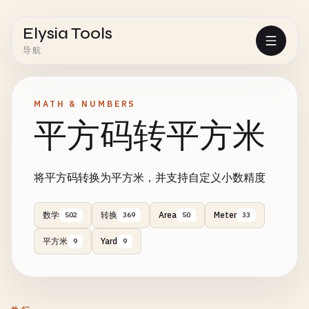
Elysia Tools
导航
MATH & NUMBERS
平方码转平方米
将平方码转换为平方米，并支持自定义小数精度
数学
转换
Area
Meter
502
369
50
33
平方米
Yard
9
9