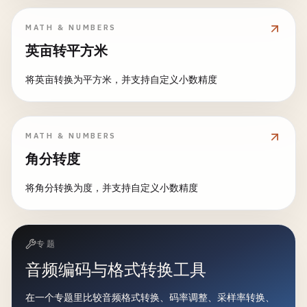
MATH & NUMBERS
英亩转平方米
将英亩转换为平方米，并支持自定义小数精度
MATH & NUMBERS
角分转度
将角分转换为度，并支持自定义小数精度
专题
音频编码与格式转换工具
在一个专题里比较音频格式转换、码率调整、采样率转换、