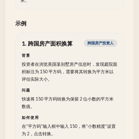
米。
示例
1
.
跨国房产面积换算
跨国房产投资人
背景
投资者在浏览美国某别墅房产信息时，发现庭院面
积标注为 150 平方码，需要将其转换为平方米以
评估实际大小。
问题
快速将 150 平方码转换为保留 2 位小数的平方米
数值。
如何使用
在“平方码”输入框中输入 150，将“小数精度”设置
为 2，点击转换。