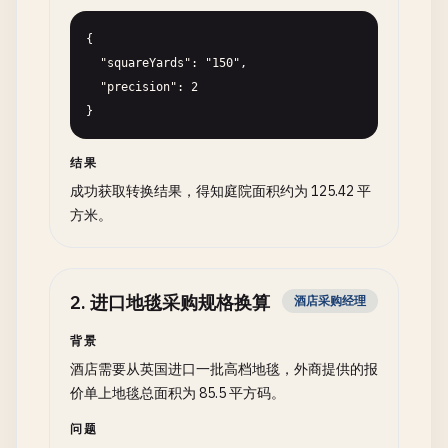
{

  "squareYards": "150",

  "precision": 2

}
结果
成功获取转换结果，得知庭院面积约为 125.42 平
方米。
2
.
进口地毯采购规格换算
酒店采购经理
背景
酒店需要从英国进口一批高档地毯，外商提供的报
价单上地毯总面积为 85.5 平方码。
问题