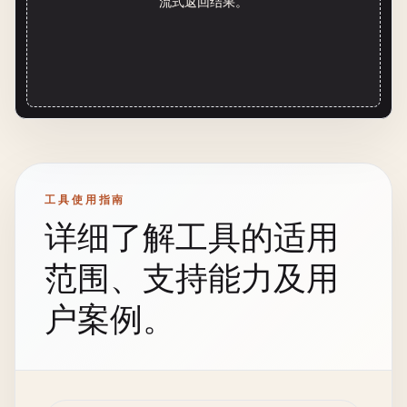
流式返回结果。
工具使用指南
详细了解工具的适用
范围、支持能力及用
户案例。