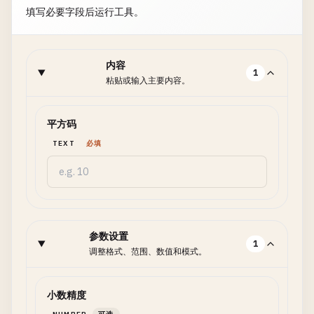
填写必要字段后运行工具。
内容
1
粘贴或输入主要内容。
平方码
TEXT
必填
参数设置
1
调整格式、范围、数值和模式。
小数精度