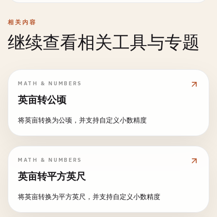
相关内容
继续查看相关工具与专题
MATH & NUMBERS
英亩转公顷
将英亩转换为公顷，并支持自定义小数精度
MATH & NUMBERS
英亩转平方英尺
将英亩转换为平方英尺，并支持自定义小数精度