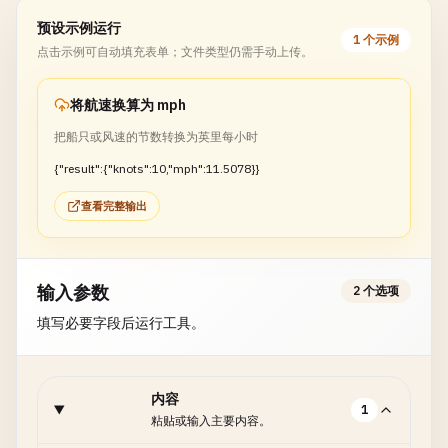
预设示例运行
1 个示例
点击示例可自动填充表单；文件类型仍需手动上传。
将航速换算为 mph
把船只或风速的节数转换为英里每小时
{"result":{"knots":10,"mph":11.5078}}
查看完整输出
输入参数
2 个选项
填写必要字段后运行工具。
内容
1
粘贴或输入主要内容。