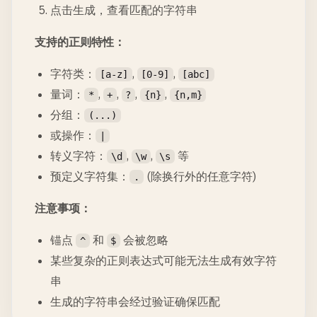
点击生成，查看匹配的字符串
支持的正则特性：
字符类：
,
,
[a-z]
[0-9]
[abc]
量词：
,
,
,
,
*
+
?
{n}
{n,m}
分组：
(...)
或操作：
|
转义字符：
,
,
等
\d
\w
\s
预定义字符集：
(除换行外的任意字符)
.
注意事项：
锚点
和
会被忽略
^
$
某些复杂的正则表达式可能无法生成有效字符
串
生成的字符串会经过验证确保匹配