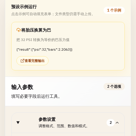
预设示例运行
1 个示例
点击示例可自动填充表单；文件类型仍需手动上传。
将胎压换算为巴
把 32 PSI 转换为等价的巴压力值
{"result":{"psi":32,"bars":2.2063}}
查看完整输出
输入参数
2 个选项
填写必要字段后运行工具。
参数设置
2
调整格式、范围、数值和模式。