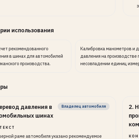
з
рии использования
счет рекомендованного
Калибровка манометров и 
ния в шинах для автомобилей
давления на производстве 
канского производства.
несовпадении единиц измер
еры
еревод давления в
2
.
Н
Владелец автомобиля
омобильных шинах
пр
ком
ТЕКСТ
верной раме автомобиля указано рекомендуемое
КОН