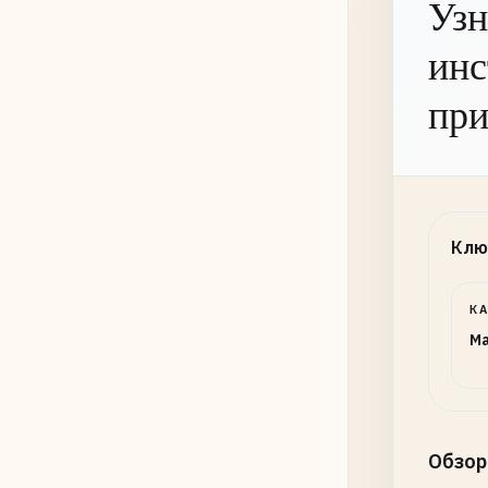
Узн
инс
при
Клю
К
Ma
Обзор