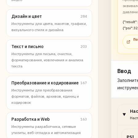
эквивал
давлени
Дизайн и цвет
284
{"result":
Инструменты для цвета, макетов, графики,
{"psi":32
визуального стиля и дизайна
По
Текст и письмо
203
Инструменты для письма, очистки,
форматирования, извлечения и анализа
текста
Ввод
Заполните
Преобразование и кодирование
167
инструме
Инструменты для преобразования
форматов, файлов, архивов, единиц и
кодировок
На
Наст
Разработка и Web
163
Инструменты разработчика, сетевые
утилиты, веб-отладка и автоматизация
PSI