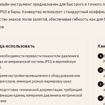
нлайн-инструмент предназначен для быстрого и точного 
PSI) в бары. Конвертер использует стандартный коэффи
ство знаков после запятой, обеспечивая гибкость как для
ов.
да использовать
Как
 необходимости перевести показатели давления в
1
ах из американской системы (PSI) в европейскую
P
).
2
время настройки промышленного оборудования или
д
прессоров, имеющих разную маркировку шкал.
3
 подготовке технической документации, требующей
фикации единиц измерения давления в метрической
4
теме.