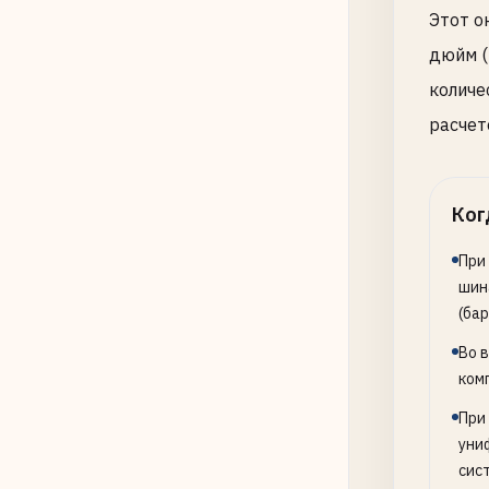
Этот о
дюйм (
количе
расчет
Ког
При
шин
(бар
Во 
ком
При
уни
сис