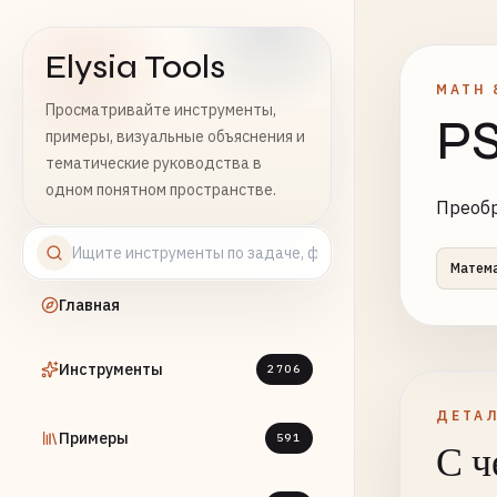
Elysia Tools
MATH 
Просматривайте инструменты,
PS
примеры, визуальные объяснения и
тематические руководства в
одном понятном пространстве.
Преобр
Матем
Главная
Инструменты
2706
ДЕТА
Примеры
591
С ч