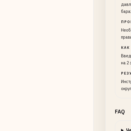
давл
бара
ПРО
Необ
прав
КАК
Введ
на 2 
РЕЗ
Инст
окру
FAQ
Че