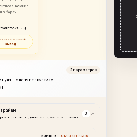
ентное значение
я в барах
,"bars":2.2063}}
казать полный
вывод
2 параметров
 нужные поля и запустите
нт.
стройки
2
ройте форматы, диапазоны, числа и режимы.
NUMBER
ОБЯЗАТЕЛЬНО