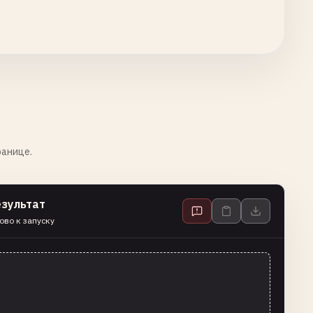
ранице.
езультат
ово к запуску