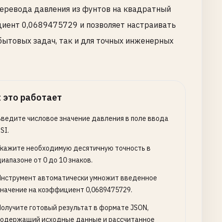
перевода давления из фунтов на квадратный
циент 0,0689475729 и позволяет настраивать
 бытовых задач, так и для точных инженерных
 это работает
Введите числовое значение давления в поле ввода
SI.
Укажите необходимую десятичную точность в
иапазоне от 0 до 10 знаков.
Инструмент автоматически умножит введенное
значение на коэффициент 0,0689475729.
Получите готовый результат в формате JSON,
содержащий исходные данные и рассчитанное