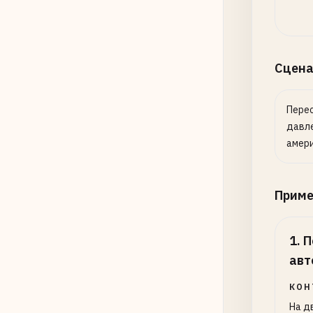
Сцена
Пере
давле
амери
Прим
1
.
П
авт
КОН
На д