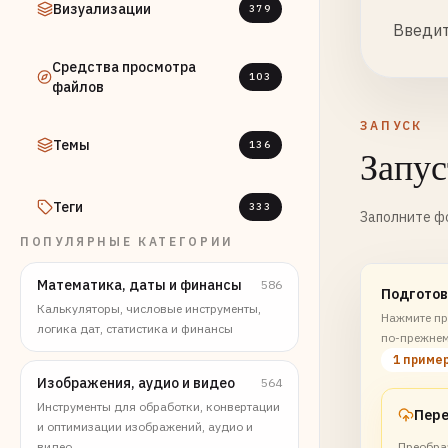
Визуализации
379
Введит
Средства просмотра
103
файлов
ЗАПУСК
Темы
136
Запус
Теги
333
Заполните фо
ПОПУЛЯРНЫЕ КАТЕГОРИИ
Математика, даты и финансы
586
Подготов
Калькуляторы, числовые инструменты,
Нажмите пр
логика дат, статистика и финансы
по-прежнем
1 приме
Изображения, аудио и видео
564
Инструменты для обработки, конвертации
и оптимизации изображений, аудио и
видео
Преобраз