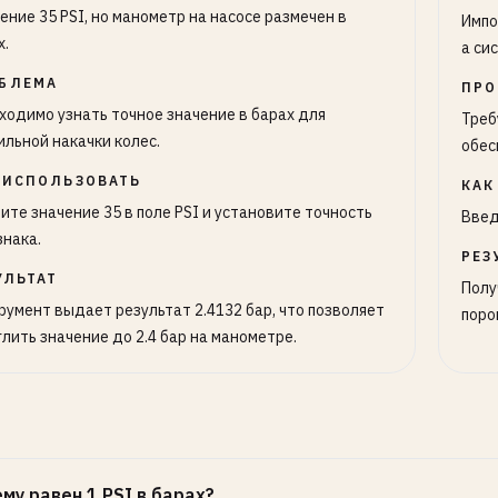
ение 35 PSI, но манометр на насосе размечен в
Импо
х.
а си
БЛЕМА
ПРО
ходимо узнать точное значение в барах для
Треб
ильной накачки колес.
обес
 ИСПОЛЬЗОВАТЬ
КАК
ите значение 35 в поле PSI и установите точность
Введ
знака.
РЕЗ
УЛЬТАТ
Полу
румент выдает результат 2.4132 бар, что позволяет
поро
глить значение до 2.4 бар на манометре.
му равен 1 PSI в барах?