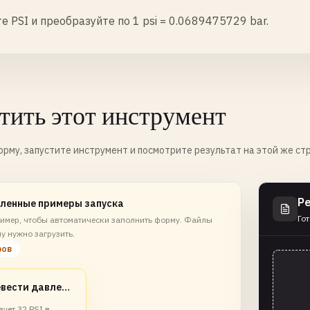
е PSI и преобразуйте по 1 psi = 0.0689475729 bar.
тить этот инструмент
рму, запустите инструмент и посмотрите результат на этой же ст
Р
ленные примеры запуска
Гот
имер, чтобы автоматически заполнить форму. Файлы
у нужно загрузить.
ров
Перевести давление в шинах в бары
ует 32 PSI в