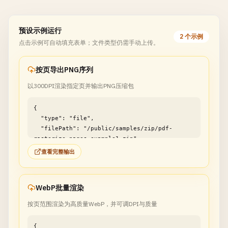
预设示例运行
2 个示例
点击示例可自动填充表单；文件类型仍需手动上传。
按页导出PNG序列
以300DPI渲染指定页并输出PNG压缩包
{

  "type": "file",

  "filePath": "/public/samples/zip/pdf-
rasterize-pages-example1.zip"

}
查看完整输出
WebP批量渲染
按页范围渲染为高质量WebP，并可调DPI与质量
{
