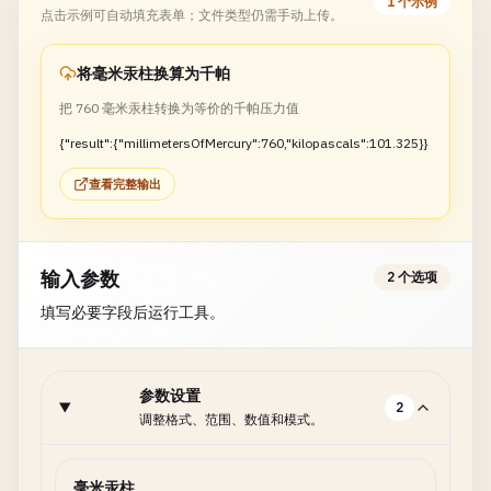
1 个示例
点击示例可自动填充表单；文件类型仍需手动上传。
将毫米汞柱换算为千帕
把 760 毫米汞柱转换为等价的千帕压力值
{"result":{"millimetersOfMercury":760,"kilopascals":101.325}}
查看完整输出
输入参数
2 个选项
填写必要字段后运行工具。
参数设置
2
调整格式、范围、数值和模式。
毫米汞柱