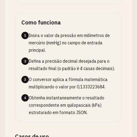
Como funciona
Insira o valor da pressão em milímetros de
1
mercúrio (mmHg) no campo de entrada
principal.
Defina a precisão decimal desejada para o
2
resultado final (o padrão é 4 casas decimais).
O conversor aplica a fórmula matemática
3
multiplicando o valor por 0,1333223684.
Obtenha instantaneamente o resultado
4
correspondente em quilopascais (kPa)
estruturado em formato JSON.
Casos de uso