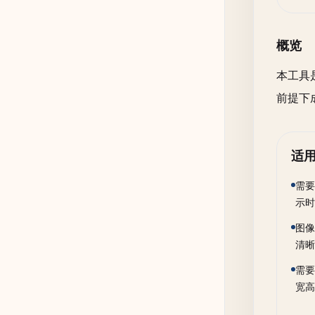
输出
概览
JPE
本工具
前提下
输出
适
1
需要
输出图
示时
图像
清晰
需要
宽高