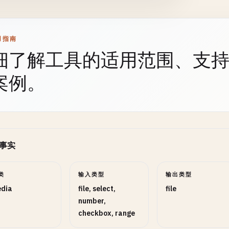
用指南
优先使用此高度而非倍数
细了解工具的适用范围、支
算法
SELECT
可选
案例。
zos3提供最佳质量，Nearest速度最快
事实
强度
RANGE
可选
类
输入类型
输出类型
5
dia
file, select,
file
number,
像细节，值越大锐化效果越明显
checkbox, range