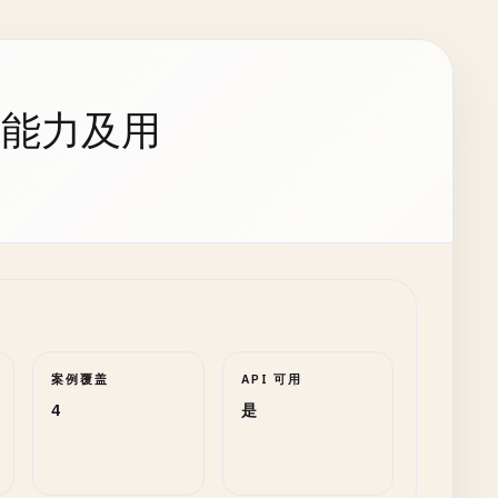
持能力及用
案例覆盖
API 可用
4
是