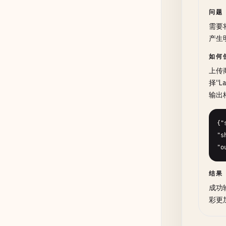
问题
需要
产生
如何
上传
择“L
输出
{"
"s
"o
结果
成功
彩更