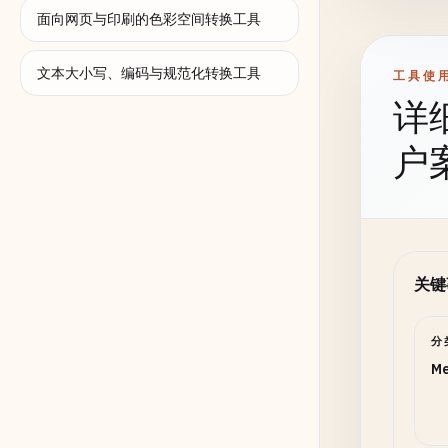
面向网页与印刷的色彩空间转换工具
文本大小写、编码与规范化转换工具
工具使
设置后
详
插值
户
Lanc
关键
锐化
分
0
Me
增强图