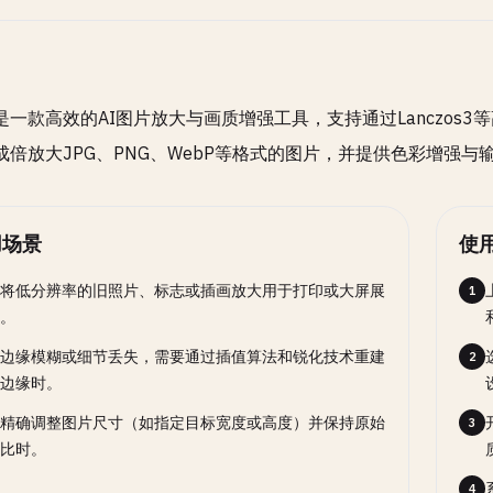
格式
SELECT
可选
G适合照片，PNG适合需要透明背景的图像
是一款高效的AI图片放大与画质增强工具，支持通过Lanczos
成倍放大JPG、PNG、WebP等格式的图片，并提供色彩增强
质量
RANGE
可选
用场景
使
100
将低分辨率的旧照片、标志或插画放大用于打印或大屏展
1
像的质量（1-100），仅对JPEG和WebP有效
。
边缘模糊或细节丢失，需要通过插值算法和锐化技术重建
2
边缘时。
开关选项
2
启用或关闭可选行为。
精确调整图片尺寸（如指定目标宽度或高度）并保持原始
3
比时。
4