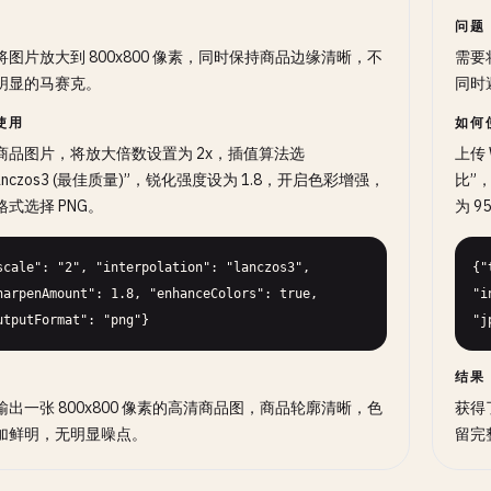
问题
将图片放大到 800x800 像素，同时保持商品边缘清晰，不
需要
明显的马赛克。
同时
使用
如何
商品图片，将放大倍数设置为 2x，插值算法选
上传
anczos3 (最佳质量)”，锐化强度设为 1.8，开启色彩增强，
比”，
格式选择 PNG。
为 9
scale": "2", "interpolation": "lanczos3", 
{"
harpenAmount": 1.8, "enhanceColors": true, 
"i
utputFormat": "png"}
"j
结果
输出一张 800x800 像素的高清商品图，商品轮廓清晰，色
获得
加鲜明，无明显噪点。
留完