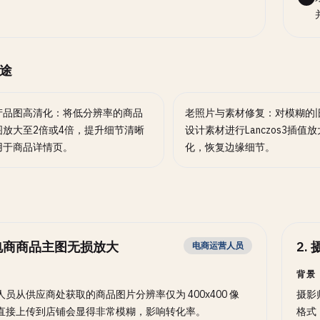
途
产品图高清化：将低分辨率的商品
老照片与素材修复：对模糊的
图放大至2倍或4倍，提升细节清晰
设计素材进行Lanczos3插值
用于商品详情页。
化，恢复边缘细节。
电商商品主图无损放大
2
.
电商运营人员
背景
人员从供应商处获取的商品图片分辨率仅为 400x400 像
摄影
直接上传到店铺会显得非常模糊，影响转化率。
格式