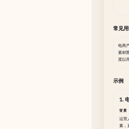
常见用
电商
素材
度以
示例
1
.
背景
运营
素，