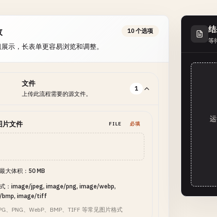
结
数
10 个选项
等
组展示，长表单更容易浏览和调整。
文件
1
上传此流程需要的源文件。
运
图片文件
FILE
必填
最大体积：50 MB
image/jpeg, image/png, image/webp,
/bmp, image/tiff
PG、PNG、WebP、BMP、TIFF 等常见图片格式