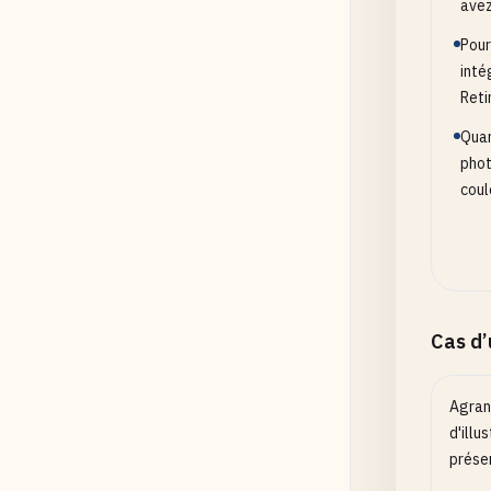
Qualit
avez
et We
Pour
inté
Reti
Opt
Acti
Quan
phot
coul
Cas d
Agran
d'illu
présen