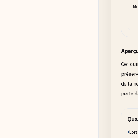
Me
0
Amélio
créent 
Aperç
Forma
Cet out
préserv
JPEG p
de la n
transp
perte d
Quali
Quan
1
Lors