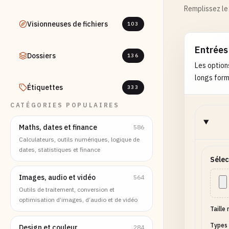
Remplissez le 
Visionneuses de fichiers
103
Entrées
Dossiers
136
Les option
longs formu
Étiquettes
333
CATÉGORIES POPULAIRES
Maths, dates et finance
586
Calculateurs, outils numériques, logique de
dates, statistiques et finance
Sélec
Images, audio et vidéo
564
Outils de traitement, conversion et
optimisation d’images, d’audio et de vidéo
Taille
Types 
Design et couleur
284