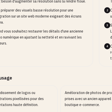
é de l'image de sortie (1-100), uniquement pour JPEG
 besoin d'augmenter sa résolution sans la rendre floue.
T
bP
 préparer des visuels basse résolution pour une
C
2
gration sur un site web moderne exigeant des écrans
u
na.
ions
S
3
2
vez ou désactivez les comportements optionnels.
d vous souhaitez restaurer les détails d'une ancienne
L
o numérique en ajustant la netteté et en ravivant les
d
eurs.
C
4
r
t
’usage
dissement de logos ou
Amélioration de photos de pro
strations pixellisées pour des
prises avec un ancien appareil
tations haute définition.
boutique e-commerce.