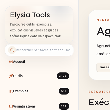
Elysia Tools
MEDIA
Parcourez outils, exemples,
Ag
explications visuelles et guides
thématiques dans un espace clair.
Agrandi
amélior
Accueil
Image
Outils
2706
Exemples
591
EXÉCUTIO
Exécu
Visualisations
379