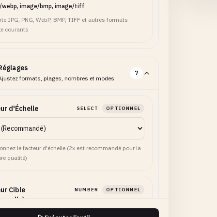
/webp, image/bmp, image/tiff
te JPG, PNG, WebP, BMP, TIFF et autres formats
e courants
Réglages
7
Ajustez formats, plages, nombres et modes.
ur d'Échelle
SELECT
OPTIONNEL
ionnez le facteur d'échelle (2x est recommandé pour la
re qualité)
ur Cible
NUMBER
OPTIONNEL
onnelle)