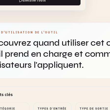
Exécuter l’outil
 pour utiliser cette largeur au lieu du facteur d'échelle
ur Cible
NUMBER
OPTIONNEL
onnelle)
 D'UTILISATION DE L'OUTIL
ouvrez quand utiliser cet o
il prend en charge et comm
 pour utiliser cette hauteur au lieu du facteur d'échelle
lisateurs l'appliquent.
polation
SELECT
OPTIONNEL
3 offre la meilleure qualité, Nearest est le plus rapide
ts clés
sité de Netteté
RANGE
OPTIONNEL
ATÉGORIE
TYPES D’ENTRÉE
TYPE DE SORTIE