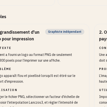
les
grandissement d'un
2
.
O
Graphiste indépendant
o pour impression
pay
TEXTE
CON
ient a fourni un logo au format PNG de seulement
Une 
00 pixels pour l'imprimer sur une affiche.
doit 
BLÈME
PRO
go apparaît flou et pixellisé lorsqu'il est étiré sur le
L'ima
rt d'impression.
haute
LISATION
UTI
er le fichier PNG, sélectionner un facteur d'échelle de
Impor
hoisir l'interpolation Lanczos3, et régler l'intensité de
conse