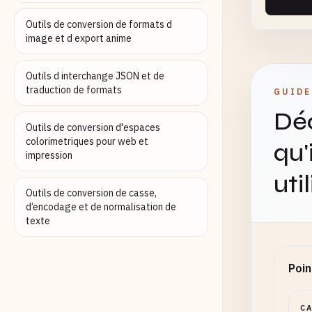
Outils de conversion de formats d
Définir
image et d export anime
Outils d interchange JSON et de
Haute
traduction de formats
(Opti
GUIDE
Déc
Outils de conversion d'espaces
colorimetriques pour web et
qu'
Définir
impression
uti
Outils de conversion de casse,
Inter
d’encodage et de normalisation de
texte
Lanczos
Poin
Inten
C