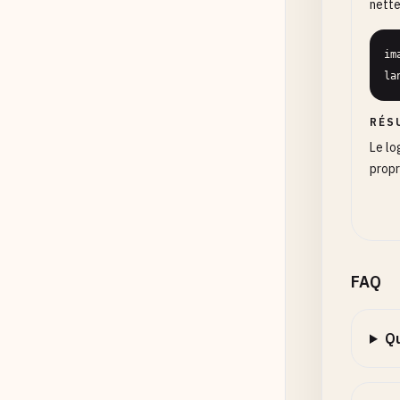
nette
im
la
RÉS
Le lo
propr
FAQ
Qu