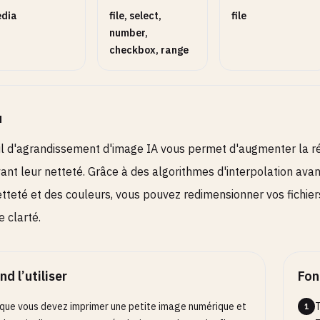
dia
file, select,
file
number,
5
checkbox, range
rer les détails de l'image, des valeurs plus élevées
un effet de netteté plus fort
u
t de Sortie
SELECT
OPTIONNEL
il d'agrandissement d'image IA vous permet d'augmenter la ré
ant leur netteté. Grâce à des algorithmes d'interpolation av
our les photos, PNG pour les images avec
etteté et des couleurs, vous pouvez redimensionner vos fichi
arence
e clarté.
té de Sortie
RANGE
OPTIONNEL
d l’utiliser
Fon
100
que vous devez imprimer une petite image numérique et
T
1