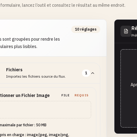
formulaire, lancez l’outil et consultez le résultat au même endroit.
Ré
10 réglages
Prê
s sont groupées pour rendre les
laires plus lisibles.
Fichiers
1
Importez les fichiers source du flux.
Apr
tionner un Fichier Image
FILE
REQUIS
 maximale par fichier : 50 MB
pris en charge : image/jpeg, image/png,