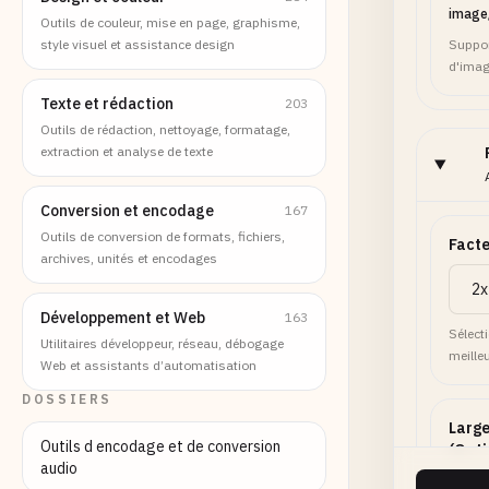
image
Outils de couleur, mise en page, graphisme,
style visuel et assistance design
Suppor
d'imag
Texte et rédaction
203
Outils de rédaction, nettoyage, formatage,
extraction et analyse de texte
Conversion et encodage
167
Outils de conversion de formats, fichiers,
Facte
archives, unités et encodages
Développement et Web
163
Sélect
Utilitaires développeur, réseau, débogage
meilleu
Web et assistants d’automatisation
DOSSIERS
Large
Outils d encodage et de conversion
(Opti
audio