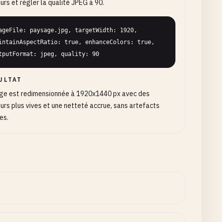
urs et régler la qualité JPEG à 90.
ageFile: paysage.jpg, targetWidth: 1920, 
intainAspectRatio: true, enhanceColors: true, 
tputFormat: jpeg, quality: 90
ULTAT
age est redimensionnée à 1920x1440 px avec des
urs plus vives et une netteté accrue, sans artefacts
les.