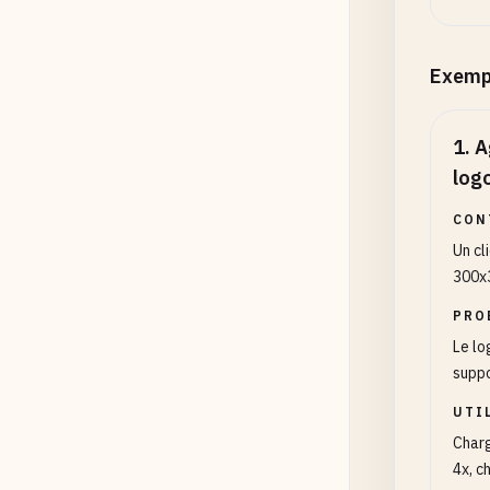
Exemp
1
.
A
log
CON
Un cl
300x3
PRO
Le lo
suppo
UTI
Charg
4x, c