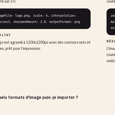
té sur 2.0.
coule
ageFile: logo.png, scale: 4, interpolation: 
im
nczos3, sharpenAmount: 2.0, outputFormat: png
ma
ou
ULTAT
RÉS
go est agrandi à 1200x1200px avec des contours nets et
es, prêt pour l'impression.
L'im
coule
visib
els formats d'image puis-je importer ?