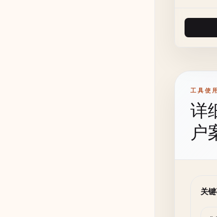
工具使
详
户
关键