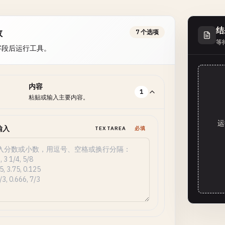
结
数
7 个选项
等
字段后运行工具。
内容
1
粘贴或输入主要内容。
运
输入
TEXTAREA
必填