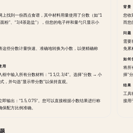
背景
网上找到一份西点食谱，其中材料用量使用了分数（如“1
您收
2杯面粉”、“3/4茶匙盐”），但您的电子秤和量勺只显示小
而您
问题
需要
将这些分数计量快速、准确地转换为小数，以便精确称
免累
如何
使用
将所有
框中输入所有分数材料：“1 1/2, 3/4”。选择“分数 → 小
择“
模式，并勾选“显示带分数”以保持直观。
结果
工具输
即输出：“1.5, 0.75”。您可以直接根据小数结果进行称
接用
确保配方比例准确。
题