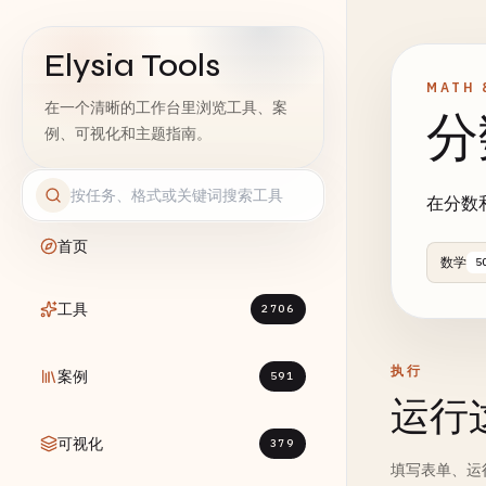
Elysia Tools
MATH 
在一个清晰的工作台里浏览工具、案
分
例、可视化和主题指南。
在分数
首页
数学
5
工具
2706
执行
案例
591
运行
可视化
379
填写表单、运