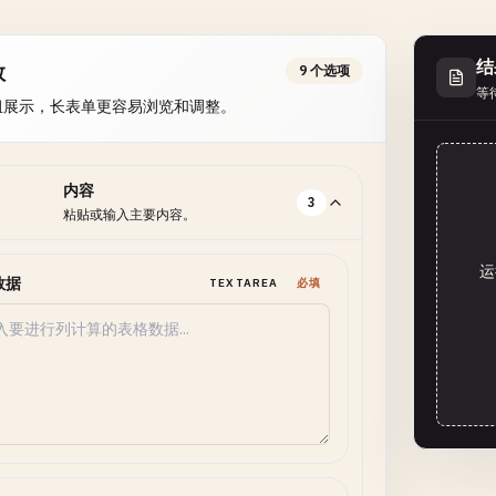
结
数
9 个选项
等
组展示，长表单更容易浏览和调整。
内容
3
粘贴或输入主要内容。
运
数据
TEXTAREA
必填