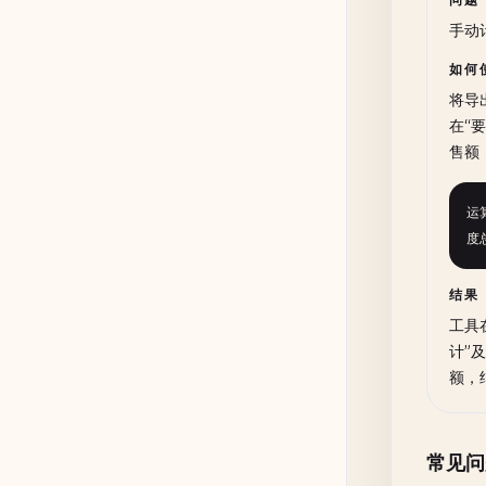
手动
如何
将导
在“
售额
运
度
结果
工具
计”
额，
常见问