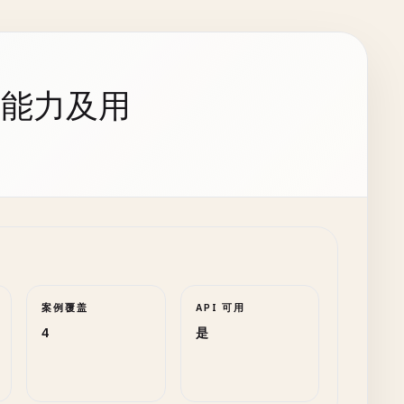
持能力及用
案例覆盖
API 可用
4
是