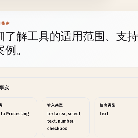
用指南
操作
SELECT
可选
细了解工具的适用范围、支
案例。
位数
NUMBER
可选
事实
格式
类
输入类型
SELECT
可选
输出类型
ta Processing
textarea, select,
text
text, number,
checkbox