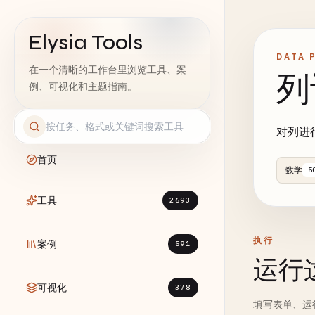
Elysia Tools
DATA 
在一个清晰的工作台里浏览工具、案
列
例、可视化和主题指南。
对列进
首页
数学
5
工具
2693
执行
案例
591
运行
可视化
378
填写表单、运