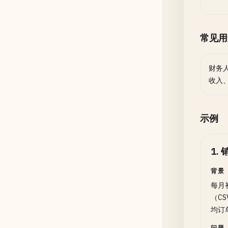
常见用
财务
收入
示例
1
.
背景
每月
（C
均订
问题