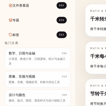
文件查看器
103
MATH & 
千米转
专题
136
将千米转
标签
333
热门分类
MATH & 
数学、日期与金融
586
千米每
计算器、数值计算、日期逻辑、统计与金融工
具
将千米每
图像、音频与视频
564
图像、音频、视频处理、转换与优化工具
MATH & 
节转千
设计与颜色
284
颜色、版式、图形、视觉样式与设计辅助工具
将节转换