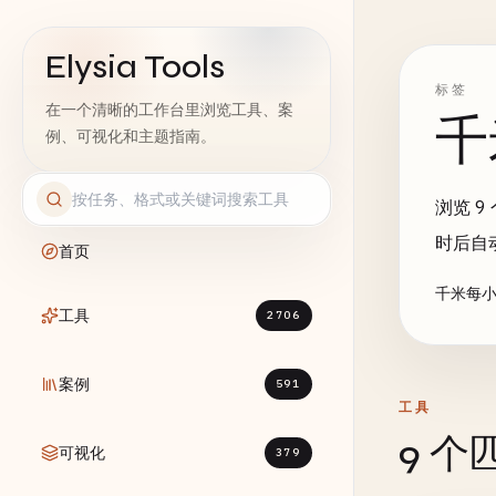
Elysia Tools
标签
在一个清晰的工作台里浏览工具、案
千
例、可视化和主题指南。
浏览 
时后自
首页
千米每小
工具
2706
案例
591
工具
9 
可视化
379