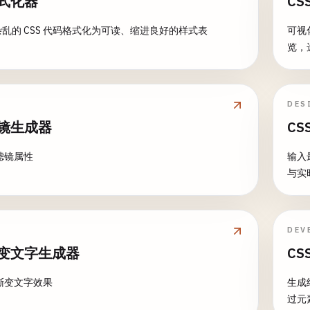
格式化器
C
乱的 CSS 代码格式化为可读、缩进良好的样式表
可视化
览，
DES
滤镜生成器
CS
 滤镜属性
输入
与实
DEV
渐变文字生成器
C
 渐变文字效果
生成
过元