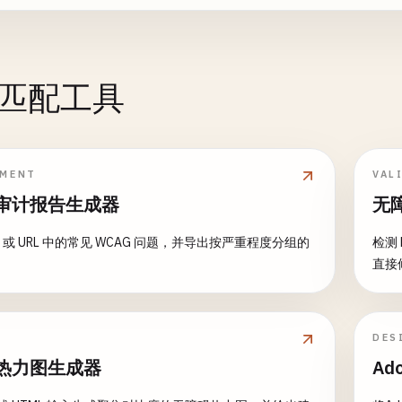
个匹配工具
PMENT
VAL
审计报告生成器
无
L 或 URL 中的常见 WCAG 问题，并导出按严重程度分组的
检测
直接
DES
热力图生成器
Ad