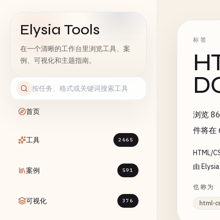
Elysia Tools
标签
在一个清晰的工作台里浏览工具、案
H
例、可视化和主题指南。
D
首页
浏览 8
件将在
工具
2665
HTML
由 Elys
案例
591
也称为
可视化
376
html-c