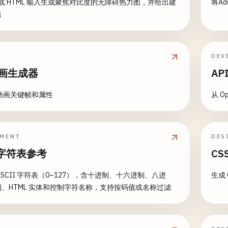
截图或 HTML 输入生成聚焦对比度的无障碍热力图，并给出建
将A
值
DEV
动画生成器
AP
S 动画关键帧和属性
从 O
PMENT
DES
I 字符表参考
C
ASCII 字符表（0–127），含十进制、十六进制、八进
生成
、HTML 实体和控制字符名称，支持按码值或名称过滤