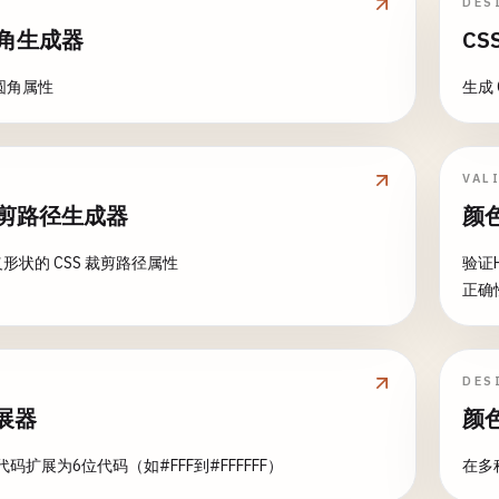
DES
圆角生成器
CS
 圆角属性
生成 
VAL
裁剪路径生成器
颜
形状的 CSS 裁剪路径属性
验证H
正确
DES
展器
颜
代码扩展为6位代码（如#FFF到#FFFFFF）
在多