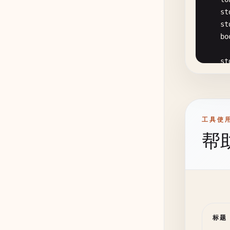
      
    {

st
       
st
bo
    }

st
st
       
if
    }

    {

ca
    {

工具使
帮
    }

       
}

// 2. 
bool
C
{

    }

标题
    }

st
el