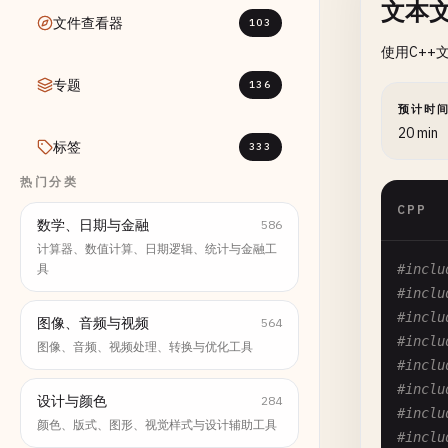
文本
文件查看器
103
使用C++
专题
136
预计时
20 min
标签
333
热门分类
CPP
数学、日期与金融
586
计算器、数值计算、日期逻辑、统计与金融工
具
#inclu
#inclu
#inclu
图像、音频与视频
564
#inclu
图像、音频、视频处理、转换与优化工具
#inclu
#inclu
设计与颜色
284
#inclu
颜色、版式、图形、视觉样式与设计辅助工具
#inclu