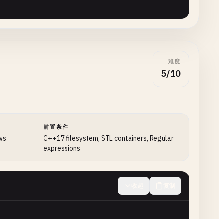
< 
std
::
endl
;

难度
5/10
) << 
std
::
endl
;

前置条件
ows
C++17 filesystem, STL containers, Regular
<< 
std
::
endl
;

expressions
ists, overwriting..."
<< 
std
::
endl
;

收起
复制