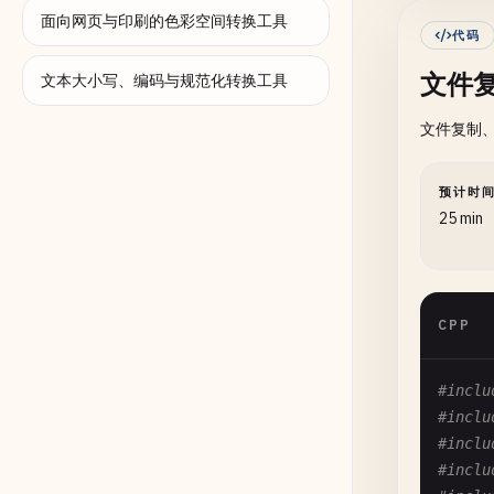
面向网页与印刷的色彩空间转换工具
代码
文件
    }

文本大小写、编码与规范化转换工具
el
文件复制
{

    }

预计时
}

25 min
// 2. 
void
W
{

CPP
st
#inclu
st
#inclu
st
#inclu
co
#inclu
co