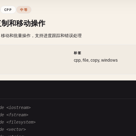
outFile
.
close
();

CPP
中等
std
::
cout
<< 
"Successfully wrote to "
<< 
filename
<< 
s
复制和移动操作
se
、移动和批量操作，支持进度跟踪和错误处理
std
::
cerr
<< 
"Error: Unable to open "
<< 
filename
<< 
"
间
标签
cpp, file, copy, windows
Writing with different character encodings
riteWithEncoding
()

d
::
cout
<< 
"\n=== Writing with UTF-8 Encoding ==="
<< 
st
de <iostream>
d
::
string
filename
= 
"utf8_text.txt"
;

de <fstream>
d
::
wstring
content
= 
L
"Unicode text: 你好世界 🌍\n"
;

de <filesystem>
ntent
+= 
L
"Special characters: é ñ ü ß\n"
;

de <vector>
ntent
+= 
L
"Emojis: 😀 🎉 🚀\n"
;
