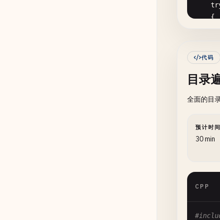
tr
void
A
{

{

st
       
st
代码
目录
       
//
st
全面的目
if
    {

预计时
30 min
    }

       
//
CPP
fo
       
    {

#inclu