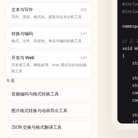
#inclu
文本与写作
203
#inclu
写作、清洗、格式化、提取与文本分析工具
namesp
转换与编码
167
格式、文件、压缩包、单位与编码转换工具
// 1. 
void
W
{

开发与 Web
163
st
开发者工具、网络处理、Web 调试与自动化辅
助工具
st
专题
st
co
音频编码与格式转换工具
co
图片格式转换与动画导出工具
st
if
JSON 交换与格式翻译工具
    {
