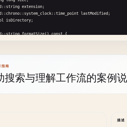
      }

d
::
string
extension
;

 }

std
::
cerr
<< 
"Error: File "
<< 
filename
<< 
" does not 
d
::
chrono
::
system_clock
::
time_point
lastModified
;

else
return
;

ol
isDirectory
;

{

std
::
cerr
<< 
"Error: Destination file was not crea
d
::
string
formatSize
() 
const
{

return
false
;

d
::
ifstream
inFile
(
filename
);

const
char
* 
units
[] = {
"B"
, 
"KB"
, 
"MB"
, 
"GB"
, 
"TB"
};

 }

(
inFile
.
is_open
())

double
size
= 
static_cast
<
double
>(
this-
>
size
);

int
unitIndex
= 
0
;

tch
(
const
std
::
exception
& 
e
)

std
::
stringstream
buffer
;

buffer
<< 
inFile
.
rdbuf
();

用指南
while
(
size
>= 
1024.0
&& 
unitIndex
< 
4
) {

std
::
cerr
<< 
"Error copying file: "
<< 
e
.
what
() << 
std
std
::
string
content
= 
buffer
.
str
();

助搜索与理解工作流的案例
size
/
= 
1024.0
;

return
false
;

inFile
.
close
();

unitIndex
++;

 }

std
::
cout
<< 
"File content ("
<< 
content
.
length
() << 
"
std
::
cout
<< 
"---"
<< 
std
::
endl
;

std
::
ostringstream
oss
;

File copy with progress tracking
std
::
cout
<< 
content
;

oss
<< 
std
::
fixed
<< 
std
::
setprecision
(
2
) << 
size
<< 
"
opyFileWithProgress
(
const
std
::
string
& 
sourcePath
, 
const
std
::
cout
<< 
"---"
<< 
std
::
endl
;

return
oss
.
str
();

描述
d
::
cout
<< 
"\n=== File Copy with Progress ==="
<< 
std
::
e
se