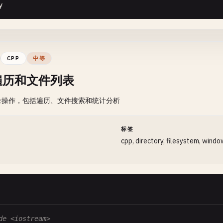
y
ppendToFile
()

if
(!
fs
::
exists
(
sourcePath
))

d
::
cout
<< 
"\n=== Appending to Files ==="
<< 
std
::
endl
;

 {

std
::
cerr
<< 
"Error: Source file does not exist"
<
d
::
string
filename
= 
"append_log.txt"
;

CPP
中等
return
false
;

遍历和文件列表
 }

 Create initial file
d
::
ofstream
outFile
(
filename
);

录操作，包括遍历、文件搜索和统计分析
// Create destination directory if it doesn't exist
(
outFile
.
is_open
())

fs
::
path
destFilePath
(
destPath
);

fs
::
create_directories
(
destFilePath
.
parent_path
());

outFile
<< 
"Log started at: "
<< 
GetCurrentTimeString
(
间
标签
outFile
.
close
();

cpp, directory, filesystem, wind
// Check if destination already exists
std
::
cout
<< 
"Created initial log file: "
<< 
filename
if
(
fs
::
exists
(
destPath
))

 {

std
::
cout
<< 
"Warning: Destination file already ex
 Append multiple entries
fs
::
remove
(
destPath
);

r
(
int
i
= 
1
; 
i
<= 
3
; 
i
++)

 }

de <iostream>
std
::
ofstream
appendFile
(
filename
, 
std
::
ios
::
app
);
