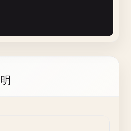
exist"
<< 
std
::
endl
;

ted"
<< 
std
::
endl
;

::
endl
;

说明
 characters):"
<< 
std
::
endl
;

 "
<< 
units
[
unitIndex
];

std
::
string
& 
destPath
, 
ProgressCallback
progressCallbac
ndl
;
