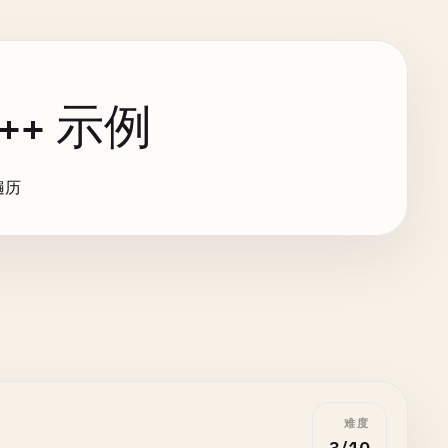
++ 示例
遍历
难度