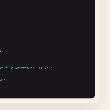
l
;

xt file written in C++.\n"
;

\n"
;
