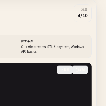
难度
td
::
endl
;

4/10
 for writing"
<< 
std
::
endl
;

前置条件
C++ file streams, STL filesystem, Windows
API basics
收起
复制
d
::
endl
;
