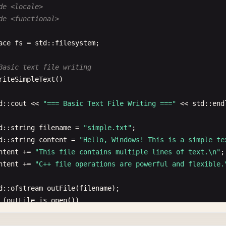
de <locale>
de <functional>
ace
fs
= 
std
::
filesystem
;

Basic text file writing
riteSimpleText
()

d
::
cout
<< 
"=== Basic Text File Writing ==="
<< 
std
::
end
d
::
string
filename
= 
"simple.txt"
;

d
::
string
content
= 
"Hello, Windows! This is a simple te
ntent
+= 
"This file contains multiple lines of text.\n"
;

ntent
+= 
"C++ file operations are powerful and flexible.
d
::
ofstream
outFile
(
filename
);

(
outFile
.
is_open
())

outFile
<< 
content
;
