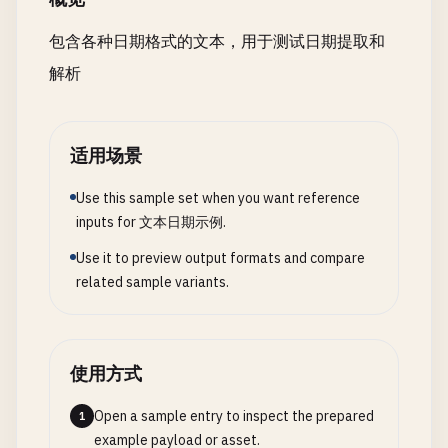
包含各种日期格式的文本，用于测试日期提取和
解析
适用场景
Use this sample set when you want reference
inputs for 文本日期示例.
Use it to preview output formats and compare
related sample variants.
使用方式
Open a sample entry to inspect the prepared
1
example payload or asset.