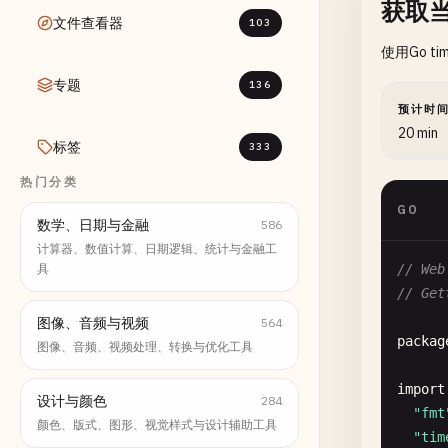
获取
文件查看器
103
使用Go 
专题
136
预计时
20 min
标签
333
热门分类
GO
数学、日期与金融
586
计算器、数值计算、日期逻辑、统计与金融工
具
// Web
// Get
图像、音频与视频
564
packag
图像、音频、视频处理、转换与优化工具
import
设计与颜色
284
"fmt
颜色、版式、图形、视觉样式与设计辅助工具
"tim