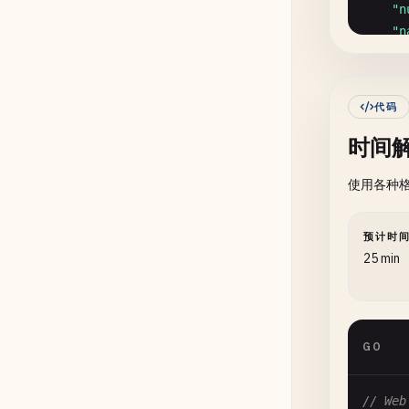
"n
"n
// Get
"n
func
G
"n
_
, 
o
	}

retu
代码
}

}

时间
// For
// Get
使用各种格
func
F
func
G
retu
name
"n
retu
预计时
"w
}

25 min
"n
// 3. 
"n
	}

// Get
GO
}

func
G
retu
// Web
func
g
}
