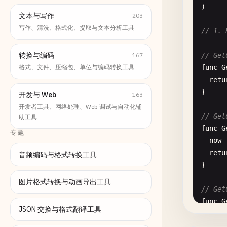
)

文本与写作
203
写作、清洗、格式化、提取与文本分析工具
// 1. 
转换与编码
167
// Get
格式、文件、压缩包、单位与编码转换工具
func
G
retu
}

开发与 Web
163
开发者工具、网络处理、Web 调试与自动化辅
// Get
助工具
func
G
专题
now
retu
音频编码与格式转换工具
}

图片格式转换与动画导出工具
// Get
func
G
JSON 交换与格式翻译工具
now
retu