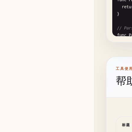
"1
}

retu
"h
}

"h
// Get
"m
func
G
// Par
"s
retu
func
P
"p
}

retu
	}

}

}

// Get
func
G
// Par
// 2. 
retu
工具使
func
P
}

帮
retu
// For
}

func
F
// Get
retu
func
G
// 2. 
}

retu
}

// Par
// For
func
P
func
F
// Get
标题
layo
retu
func
G