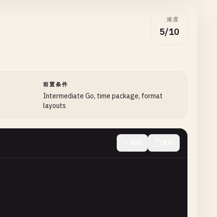
难度
5/10
前置条件
seconds
Intermediate Go, time package, format
layouts
收起
复制
conds