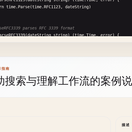
2h_short"
:  
t
.
Format
(
"03:04 PM"
),

rn
time
.
Parse
(
time
.
RFC1123
, 
dateString
)

our_24"
:    
fmt
.
Sprintf
(
"%02d"
, 
t
.
Hour
()),

our_12"
:    
t
.
Format
(
"3"
),

CurrentDay gets current day of month (1-31)
inute"
:     
fmt
.
Sprintf
(
"%02d"
, 
t
.
Minute
()),

etCurrentDay
() 
int
{

seRFC3339 parses RFC 3339 format
econd"
:     
fmt
.
Sprintf
(
"%02d"
, 
t
.
Second
()),

rn
time
.
Now
().
Day
()

arseRFC3339
(
dateString
string
) (
time
.
Time
, 
error
) {

eriod"
:     
t
.
Format
(
"PM"
),

rn
time
.
Parse
(
time
.
RFC3339
, 
dateString
)

CurrentHour gets current hour (0-23)
etCurrentHour
() 
int
{

seCustomFormat parses using custom format
Common Date Formats
rn
time
.
Now
().
Hour
()

用指南
arseCustomFormat
(
dateString
, 
layout
string
) (
time
.
Time
, 
助搜索与理解工作流的案例
rn
time
.
Parse
(
layout
, 
dateString
)

matISO8601 formats as ISO 8601
ormatISO8601
(
t
time
.
Time
) 
string
{

CurrentMinute gets current minute (0-59)
rn
t
.
Format
(
time
.
RFC3339
)

etCurrentMinute
() 
int
{

Common Format Parsing
rn
time
.
Now
().
Minute
()

seUSDate parses US date (MM/DD/YYYY)
matRFC1123 formats as RFC 1123
arseUSDate
(
dateString
string
) (
time
.
Time
, 
error
) {

ormatRFC1123
(
t
time
.
Time
) 
string
{

CurrentSecond gets current second (0-59)
描述
uts
:= []
string
{

rn
t
.
Format
(
time
.
RFC1123
)

etCurrentSecond
() 
int
{
