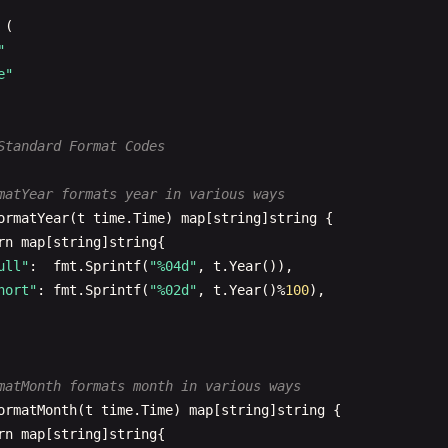
(

UTC gets current UTC time
"
etUTC
() 
time
.
Time
{

e"
rn
time
.
Now
().
UTC
()

Standard Format Codes
Local gets current local time
etLocal
() 
time
.
Time
{

matYear formats year in various ways
rn
time
.
Now
()

ormatYear
(
t
time
.
Time
) 
map
[
string
]
string
{

rn
map
[
string
]
string
{

ull"
:  
fmt
.
Sprintf
(
"%04d"
, 
t
.
Year
()),

LocationByName gets time in specific location
hort"
: 
fmt
.
Sprintf
(
"%02d"
, 
t
.
Year
()%
100
),

etLocationByName
(
location
string
) (
time
.
Time
, 
error
) {

 
err
:= 
time
.
LoadLocation
(
location
)

rr
!= 
nil
{

turn
time
.
Time
{}, 
err
matMonth formats month in various ways
ormatMonth
(
t
time
.
Time
) 
map
[
string
]
string
{

rn
time
.
Now
().
In
(
loc
), 
nil
rn
map
[
string
]
string
{
