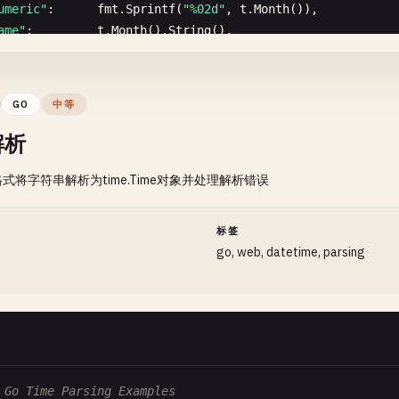
umeric"
:      
fmt
.
Sprintf
(
"%02d"
, 
t
.
Month
()),

ame"
:         
t
.
Month
().
String
(),

TimezoneOffset gets timezone offset in seconds
ame_short"
:   
t
.
Format
(
"Jan"
),

etTimezoneOffset
() 
int
{

umeric_zero"
: 
fmt
.
Sprintf
(
"%d"
, 
t
.
Month
()),

ffset
:= 
time
.
Now
().
Zone
()

rn
offset
GO
中等
解析
matDay formats day in various ways
TimezoneName gets timezone name
式将字符串解析为time.Time对象并处理解析错误
ormatDay
(
t
time
.
Time
) 
map
[
string
]
string
{

etTimezoneName
() 
string
{

rn
map
[
string
]
string
{

, 
_
:= 
time
.
Now
().
Zone
()

umeric"
: 
fmt
.
Sprintf
(
"%02d"
, 
t
.
Day
()),

rn
name
间
标签
ith_ordinal"
: 
fmt
.
Sprintf
(
"%d%s"
, 
t
.
Day
(),

go, web, datetime, parsing
getOrdinal
(
t
.
Day
())),

ame"
:    
t
.
Weekday
().
String
(),

High Precision Time
ame_short"
: 
t
.
Format
(
"Mon"
),

PrecisionTime gets time with high precision
etPrecisionTime
() 
time
.
Time
{

rn
time
.
Now
()

 Go Time Parsing Examples
etOrdinal
(
day
int
) 
string
{
