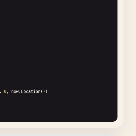
, 
0
, 
now
.
Location
())

nd
(), 
now
.
Nanosecond
(), 
time
.
UTC
)
