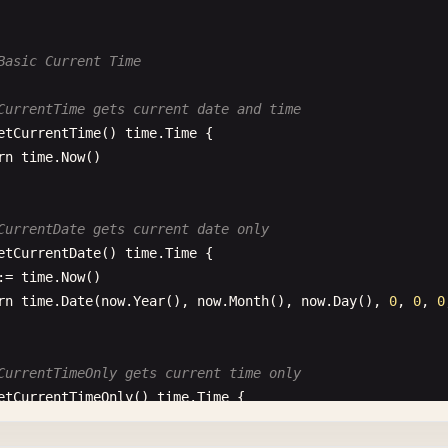
Basic Current Time
CurrentTime gets current date and time
etCurrentTime
() 
time
.
Time
{

rn
time
.
Now
()

CurrentDate gets current date only
etCurrentDate
() 
time
.
Time
{

:= 
time
.
Now
()

rn
time
.
Date
(
now
.
Year
(), 
now
.
Month
(), 
now
.
Day
(), 
0
, 
0
, 
0
CurrentTimeOnly gets current time only
etCurrentTimeOnly
() 
time
.
Time
{

:= 
time
.
Now
()

rn
time
.
Date
(
0
, 
1
, 
1
, 
now
.
Hour
(), 
now
.
Minute
(), 
now
.
Seco