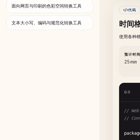
面向网页与印刷的色彩空间转换工具
}

代码
时间
// Get
文本大小写、编码与规范化转换工具
func
G
使用各种格
retu
}

预计时
// Get
25 min
func
G
retu
}

GO
// Get
func
G
// Web
retu
// Con
}

packag
// 2. 