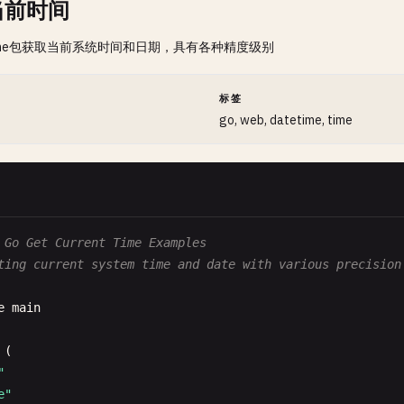
当前时间
time包获取当前系统时间和日期，具有各种精度级别
间
标签
go, web, datetime, time
 Go Get Current Time Examples
ting current system time and date with various precision
e
main
(

"
e"