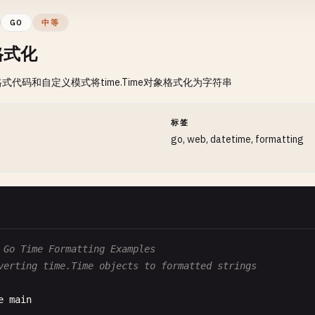
GO
中等
格式化
UnixTimestamp gets current Unix timestamp
etUnixTimestamp
() 
int64
{

式代码和自定义模式将time.Time对象格式化为字符串
rn
time
.
Now
().
Unix
()

间
标签
UnixTimestampMillis gets current Unix timestamp in milli
go, web, datetime, formatting
etUnixTimestampMillis
() 
int64
{

rn
time
.
Now
().
UnixMilli
()

UnixTimestampNanos gets current Unix timestamp in nanose
etUnixTimestampNanos
() 
int64
{

 Go Time Formatting Examples
rn
time
.
Now
().
UnixNano
()

verting time.Time objects to formatted strings
e
main
Time with Timezone