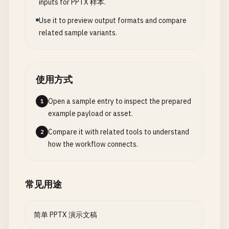
inputs for PPTX 样本.
Use it to preview output formats and compare
related sample variants.
使用方式
Open a sample entry to inspect the prepared
1
example payload or asset.
Compare it with related tools to understand
2
how the workflow connects.
常见用途
简单 PPTX 演示文稿