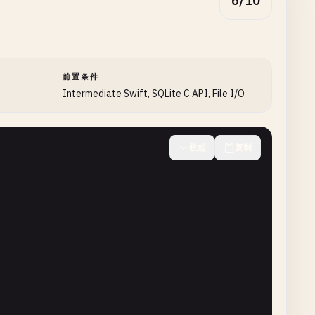
6/10
前置条件
Intermediate Swift, SQLite C API, File I/O
收起
复制