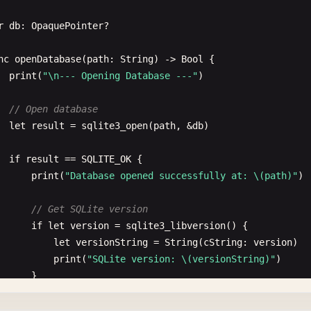
r
db
: 
OpaquePointer
?

nc
openDatabase
(
path
: 
String
) -> 
Bool
{

print
(
"\n--- Opening Database ---"
)

// Open database
let
result
= 
sqlite3_open
(
path
, &
db
)

if
result
== 
SQLITE_OK
{

print
(
"Database opened successfully at: \(path)"
)

// Get SQLite version
if
let
version
= 
sqlite3_libversion
() {

let
versionString
= 
String
(
cString
: 
version
)

print
(
"SQLite version: \(versionString)"
)

      }

return
true