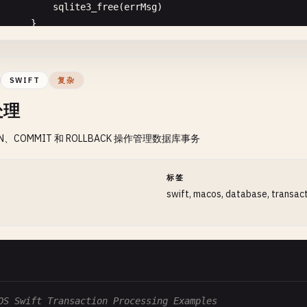
sqlite3_free
(
errMsg
)

print
(
"Error creating in-memory database: \(error)
      }

return
false
return
false
}

}

SWIFT
复杂
nc
getDatabaseInfo
() {

处理
nc
executeMultipleStatements
(
_
db
: 
OpaquePointer
?, 
sql
: 
guard
let
db
= 
db
else
{ 
return
}

print
(
"\n--- Executing Multiple Statements ---"
)

IN、COMMIT 和 ROLLBACK 操作管理数据库事务
// Get database status
var
errMsg
: 
UnsafeMutablePointer
<
Int8
>?

var
curPage
: 
Int32
= 
0
, 
pageSizeResult
: 
Int32
= 
0
let
result
= 
sqlite3_exec
(
db
, 
sql
, 
nil
, 
nil
, &
errMsg
)

sqlite3_db_status
(
db
, 
SQLITE_DBSTATUS_CACHE_USED
, &
cur
间
标签
swift, macos, database, transac
if
result
!= 
SQLITE_OK
{

print
(
"Database info:"
)

if
let
error
= 
errMsg
{

print
(
"  Current page cache: \(curPage)"
)

print
(
"Error: \(String(cString: error))"
)

sqlite3_free
(
errMsg
)

// Get page size via PRAGMA
      }

var
statement
: 
OpaquePointer
?

  } 
else
{

if
sqlite3_prepare_v2
(
db
, 
"PRAGMA page_size;"
, -
1
, &
st
OS Swift Transaction Processing Examples
print
(
"All statements executed successfully"
)

if
sqlite3_step
(
statement
) == 
SQLITE_ROW
{
