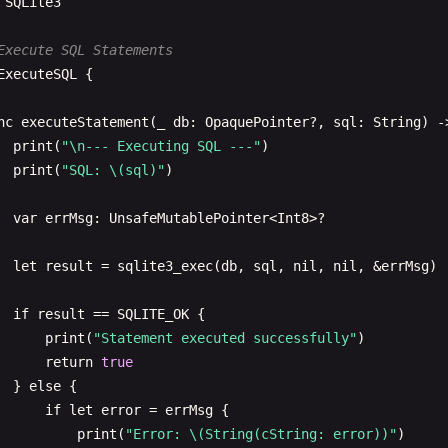
SQLite3
closeDatabase
()

Execute SQL Statements
ExecuteSQL
{

Create In-Memory Database
nc
executeStatement
(
_
db
: 
OpaquePointer
?, 
sql
: 
String
) -
InMemoryDatabase
{

print
(
"\n--- Executing SQL ---"
)

print
(
"SQL: \(sql)"
)

r
db
: 
OpaquePointer
?

var
errMsg
: 
UnsafeMutablePointer
<
Int8
>?

nc
createInMemoryDatabase
() -> 
Bool
{

print
(
"\n--- In-Memory Database ---"
)

let
result
= 
sqlite3_exec
(
db
, 
sql
, 
nil
, 
nil
, &
errMsg
)

let
result
= 
sqlite3_open_v2
(
":memory:"
, &
db
, 
SQLITE_O
if
result
== 
SQLITE_OK
{

print
(
"Statement executed successfully"
)

if
result
== 
SQLITE_OK
{

return
true
print
(
"In-memory database created successfully"
)

} 
else
{

return
true
if
let
error
= 
errMsg
{

} 
else
{

print
(
"Error: \(String(cString: error))"
)

let
error
= 
String
(
cString
: 
sqlite3_errmsg
(
db
))
