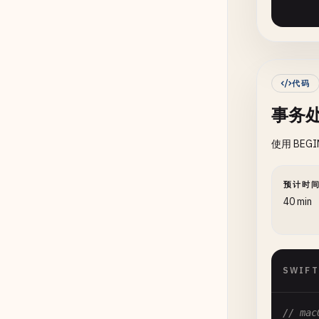
      
    }

    }

代码
fu
事务
fu
使用 BEG
预计时
40 min
SWIFT
      
      
// mac