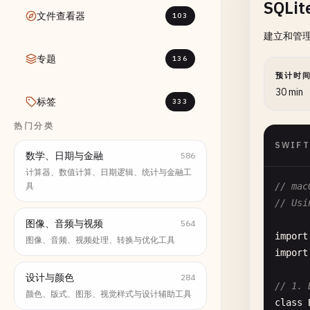
SQLi
文件查看器
103
建立和管理
专题
136
预计时
30 min
标签
333
热门分类
SWIFT
数学、日期与金融
586
计算器、数值计算、日期逻辑、统计与金融工
具
// mac
// Usi
图像、音频与视频
564
import
图像、音频、视频处理、转换与优化工具
import
设计与颜色
284
// 1. 
颜色、版式、图形、视觉样式与设计辅助工具
class