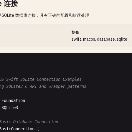
te 连接
 SQLite 数据库连接，具有正确的配置和错误处理
间
标签
swift, macos, database, sqlite
OS Swift SQLite Connection Examples
ng SQLite3 C API and wrapper patterns
Foundation
SQLite3
Basic Database Connection
BasicConnection
{
