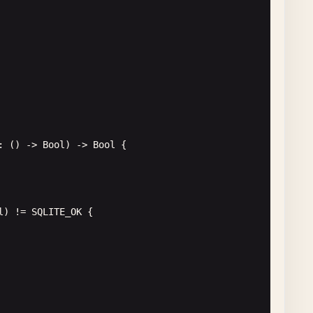
)

: () -> 
Bool
) -> 
Bool
{

l
) != 
SQLITE_OK
{

| 
SQLITE_OPEN_FULLMUTEX