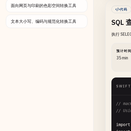
面向网页与印刷的色彩空间转换工具
代码
SQL
文本大小写、编码与规范化转换工具
执行 SEL
    }

预计时
fu
35 min
SWIFT
// mac
       
// Usi
    }

import
de