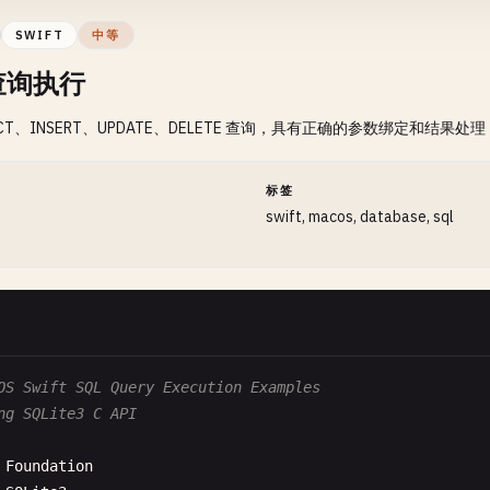
} 
else
{

SWIFT
中等
let
error
= 
String
(
cString
: 
sqlite3_errmsg
(
db
))

 查询执行
print
(
"Error opening database: \(error)"
)

return
false
ECT、INSERT、UPDATE、DELETE 查询，具有正确的参数绑定和结果处理
}

间
标签
nc
closeDatabase
() {

swift, macos, database, sql
print
(
"\n--- Closing Database ---"
)

if
db
!= 
nil
{

sqlite3_close
(
db
)

db
= 
nil
print
(
"Database closed"
)

OS Swift SQL Query Execution Examples
 }

ng SQLite3 C API
Foundation
init
{
