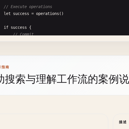
let
result
= 
sqlite3_open_v2
(
path
, &
db
, 
flags
, 
nil
)

// Execute operations
print
(
"\n--- Creating Users Table ---"
)

let
success
= 
operations
()

var
statement
: 
OpaquePointer
?

guard
result
== 
SQLITE_OK
else
{

let
result
= 
sqlite3_prepare_v2
(
db
, 
sql
, -
1
, &
statemen
let
error
= 
String
(
cString
: 
sqlite3_errmsg
(
db
))

if
success
{

print
(
"Error opening database: \(error)"
)

// Commit
if
result
== 
SQLITE_OK
{

return
false
if
sqlite3_exec
(
db
, 
"COMMIT;"
, 
nil
, 
nil
, 
nil
) == 
S
if
sqlite3_step
(
statement
) == 
SQLITE_DONE
{

}

print
(
"Transaction committed"
)

print
(
"Users table created successfully"
)

return
true
sqlite3_finalize
(
statement
)

print
(
"Database opened with flags"
)

} 
else
{

return
true
用指南
print
(
"Failed to commit transaction"
)

}

// Configure busy timeout (in milliseconds)
助搜索与理解工作流的案例
return
false
 }

let
timeout
= 
5000
// 5 seconds
}

sqlite3_busy_timeout
(
db
, 
Int32
(
timeout
))

  } 
else
{

sqlite3_finalize
(
statement
)

print
(
"Busy timeout set to \(timeout)ms"
)

// Rollback
return
false
sqlite3_exec
(
db
, 
"ROLLBACK;"
, 
nil
, 
nil
, 
nil
)

// Enable foreign keys
print
(
"Transaction rolled back"
)

executeSQL
(
"PRAGMA foreign_keys = ON;"
)

return
false
nc
createOrdersTable
(
_
db
: 
OpaquePointer
?) -> 
Bool
{

print
(
"Foreign keys enabled"
)

描述
}

let
sql
= 
""
"
