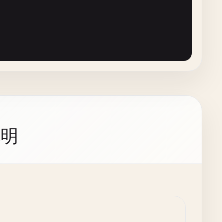
t
, 
nil
)

QLITE_OK
{

说明