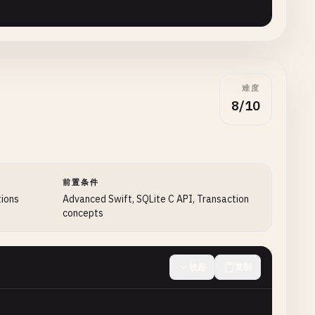
"
)

难度
8/10
String
) {

Page
, &
pageSizeResult
, 
0
)

前置条件
tions
Advanced Swift, SQLite C API, Transaction
concepts
收起
复制
atement
, 
nil
) == 
SQLITE_OK
{
