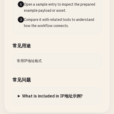
Open a sample entry to inspect the prepared
# Broadcast Address (IPv4)
1
example payload or asset.
255.255
.
255.255
Compare it with related tools to understand
2
# Unspecified Address (IPv4)
how the workflow connects.
0.0
.
0.0
# Unspecified Address (IPv6)
常见用途
常用IP地址格式
常见问题
What is included in IP地址示例?