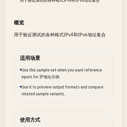
用于验证测试的各种格式IPv4和IPv6地址集合
# Full IPv6 Address (No compression)
2001
:
0
db8
:
85
a3
:
0000
:
0000
:
8
a2e
:
0370
:
7334
概览
# Compressed IPv6
2001
:
db8
:
85
a3
::
8
a2e
:
370
:
7334
用于验证测试的各种格式IPv4和IPv6地址集合
# --- IPv6 CIDR ---
# Standard Prefix
适用场景
2001
:
db8
::
/
32
Use this sample set when you want reference
inputs for IP地址示例.
# Small Subnet
2001
:
db8
:
1234
::
/
48
Use it to preview output formats and compare
related sample variants.
# Specific Network
2001
:
db8
:
85
a3
::
/
64
# --- Special Addresses ---
使用方式