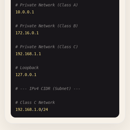
# Private Network (Class A)
10.0
.
0.1
# Private Network (Class B)
172.16
.
0.1
# Private Network (Class C)
192.168
.
1.1
# Loopback
127.0
.
0.1
# --- IPv4 CIDR (Subnet) ---
# Class C Network
192.168
.
1.0
/
24
# Small Subnet