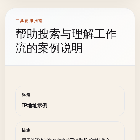
10.0
.
0.0
/
30
# Single Host CIDR
工具使用指南
192.168
.
1.100
/
32
帮助搜索与理解工作
# Large Network (Class A)
流的案例说明
10.0
.
0.0
/
8
# --- IPv6 Addresses ---
# Standard IPv6 (Google DNS)
2001
:
4860
:
4860
::
8888
标题
# IPv6 Loopback
IP地址示例
::
1
# Link-Local Address
fe80
::
1
描述