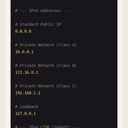
# --- IPv4 Addresses ---
# Standard Public IP
8.8
.
8.8
# Private Network (Class A)
10.0
.
0.1
# Private Network (Class B)
172.16
.
0.1
# Private Network (Class C)
192.168
.
1.1
# Loopback
127.0
.
0.1
# --- IPv4 CIDR (Subnet) ---