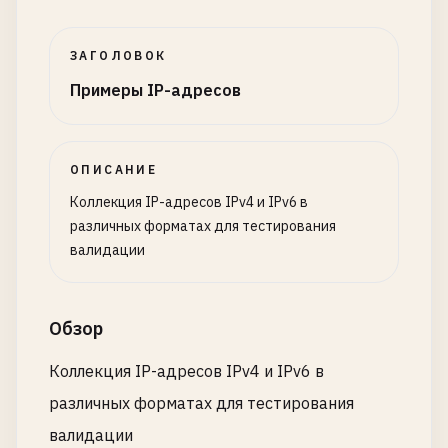
# IPv6 Loopback
::
1
ЗАГОЛОВОК
# Link-Local Address
Примеры IP-адресов
fe80
::
1
# Full IPv6 Address (No compression)
ОПИСАНИЕ
2001
:
0
db8
:
85
a3
:
0000
:
0000
:
8
a2e
:
0370
:
7334
Коллекция IP-адресов IPv4 и IPv6 в
# Compressed IPv6
различных форматах для тестирования
2001
:
db8
:
85
a3
::
8
a2e
:
370
:
7334
валидации
# --- IPv6 CIDR ---
Обзор
# Standard Prefix
2001
:
db8
::
/
32
Коллекция IP-адресов IPv4 и IPv6 в
различных форматах для тестирования
# Small Subnet
валидации
2001
:
db8
:
1234
::
/
48