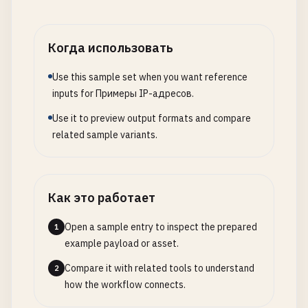
# Specific Network
2001
:
db8
:
85
a3
::
/
64
Когда использовать
# --- Special Addresses ---
Use this sample set when you want reference
inputs for Примеры IP-адресов.
# Broadcast Address (IPv4)
Use it to preview output formats and compare
255.255
.
255.255
related sample variants.
# Unspecified Address (IPv4)
0.0
.
0.0
Как это работает
# Unspecified Address (IPv6)
Open a sample entry to inspect the prepared
1
example payload or asset.
Compare it with related tools to understand
2
how the workflow connects.