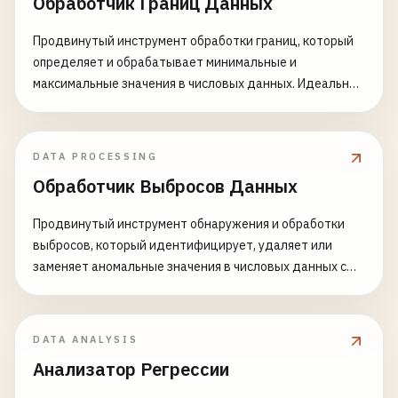
Обработчик Границ Данных
Продвинутый инструмент обработки границ, который
определяет и обрабатывает минимальные и
максимальные значения в числовых данных. Идеально
подходит для валидации данных, проверки
диапазонов, статистического анализа и
предварительной обработки данных.
DATA PROCESSING
Обработчик Выбросов Данных
Продвинутый инструмент обнаружения и обработки
выбросов, который идентифицирует, удаляет или
заменяет аномальные значения в числовых данных с
использованием множества статистических методов.
Идеально подходит для очистки данных,
статистического анализа и подготовки данных для
DATA ANALYSIS
машинного обучения. Возможности: - Множественные
Анализатор Регрессии
методы обнаружения (IQR, Z-оценка,
модифицированная Z-оценка, Isolation Forest) - Гибкие