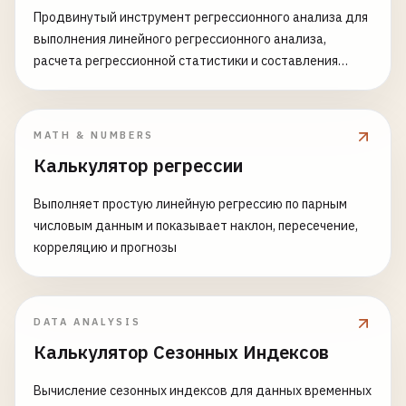
Продвинутый инструмент регрессионного анализа для
выполнения линейного регрессионного анализа,
расчета регрессионной статистики и составления
прогнозов. Идеально подходит для статистического
моделирования, анализа тенденций, прогнозирования
и понимания отношений между переменными.
MATH & NUMBERS
Возможности: - Простая линейная регрессия (y = mx + b)
Калькулятор регрессии
- Поддержка множественной линейной регрессии -
Расчет коэффициентов регрессии - Проверка
Выполняет простую линейную регрессию по парным
статистической значимости - R-квадрат и
числовым данным и показывает наклон, пересечение,
скорректированный R-квадрат - Анализ остатков и
корреляцию и прогнозы
диагностика - Интервалы прогнозирования и
доверительные интервалы - Обнаружение выбросов в
регрессии - Метрики валидации модели - Визуальная
диагностика регрессии - Поддержка преобразования
DATA ANALYSIS
данных Общие случаи использования: -
Калькулятор Сезонных Индексов
Прогнозирование продаж и анализ тенденций -
Финансовое моделирование и оценка рисков - Научные
Вычисление сезонных индексов для данных временных