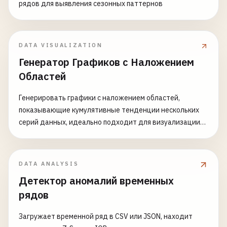
исследования и проверка гипотез - Контроль качества
рядов для выявления сезонных паттернов
и оптимизация процессов - Маркетинговый анализ и
анализ ROI - Медицинские и биологические
исследования
DATA VISUALIZATION
Генератор Графиков с Наложением
Областей
Генерировать графики с наложением областей,
показывающие кумулятивные тенденции нескольких
серий данных, идеально подходит для визуализации
общих тенденций и вкладов компонентов
DATA ANALYSIS
Детектор аномалий временных
рядов
Загружает временной ряд в CSV или JSON, находит