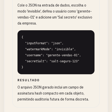
Cole o JSON na entrada de dados, escolha o
modo 'invisible', defina o usuário como 'gerente-
vendas-01' e adicione um 'Sal secreto' exclusivo
da empresa.
{

  "inputFormat": "json",

  "watermarkMode": "invisible",

  "username": "gerente-vendas-01",

  "secretSalt": "salt-seguro-123"

}
RESULTADO
O arquivo JSON gerado inclui um campo de
assinatura hash compacto em cada objeto,
permitindo auditoria futura de forma discreta.