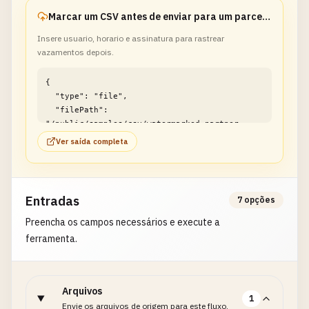
Marcar um CSV antes de enviar para um parceiro externo
Insere usuario, horario e assinatura para rastrear
vazamentos depois.
{

  "type": "file",

  "filePath": 
"/public/samples/csv/watermarked-partner-
share-export.csv"

Ver saída completa
}
Entradas
7 opções
Preencha os campos necessários e execute a
ferramenta.
Arquivos
1
Envie os arquivos de origem para este fluxo.