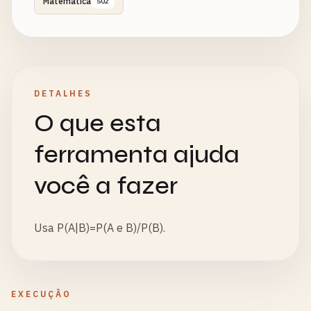
Matemática
502
DETALHES
O que esta
ferramenta ajuda
você a fazer
Usa P(A|B)=P(A e B)/P(B).
EXECUÇÃO