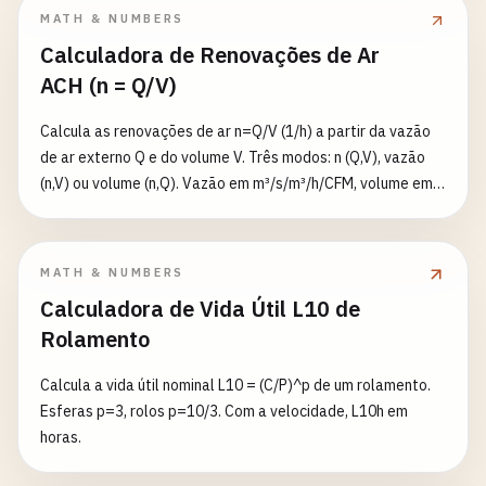
MATH & NUMBERS
Calculadora de Renovações de Ar
ACH (n = Q/V)
Calcula as renovações de ar n=Q/V (1/h) a partir da vazão
de ar externo Q e do volume V. Três modos: n (Q,V), vazão
(n,V) ou volume (n,Q). Vazão em m³/s/m³/h/CFM, volume em
m³/ft³/L. Informa o tempo para atingir a meta de purga
(fração residual, padrão 1%) segundo o modelo de mistura
completa: t=−ln(ε)/n.
MATH & NUMBERS
Calculadora de Vida Útil L10 de
Rolamento
Calcula a vida útil nominal L10 = (C/P)^p de um rolamento.
Esferas p=3, rolos p=10/3. Com a velocidade, L10h em
horas.