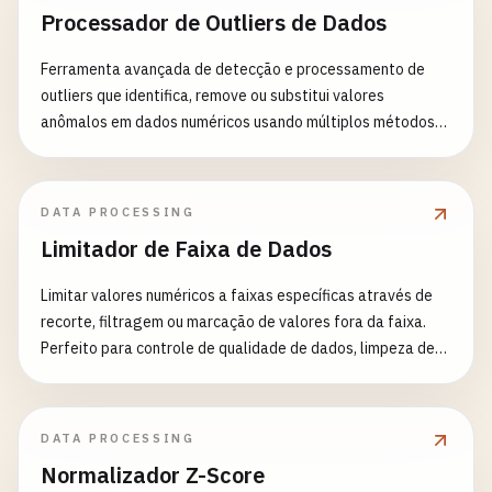
Processador de Outliers de Dados
Ferramenta avançada de detecção e processamento de
outliers que identifica, remove ou substitui valores
anômalos em dados numéricos usando múltiplos métodos
estatísticos. Perfeita para limpeza de dados, análise
estatística e preparação de dados para machine learning.
Recursos: - Múltiplos métodos de detecção (IQR, Z-score,
DATA PROCESSING
Z-score modificado, Isolation Forest) - Estratégias
Limitador de Faixa de Dados
flexíveis de manejo (Remover, Substituir por
média/mediana/moda, Limitar) - Otimização automática de
Limitar valores numéricos a faixas específicas através de
limiares - Detecção de outliers multidimensional -
recorte, filtragem ou marcação de valores fora da faixa.
Estatísticas e relatórios visuais de outliers - Capacidades
Perfeito para controle de qualidade de dados, limpeza de
de processamento em lote - Níveis de sensibilidade
sensores, execução de regras de negócio e pré-
personalizáveis - Análise de impacto abrangente Casos de
processamento de dados. Recursos: - Recorte de faixa
Uso Comuns: - Limpeza e pré-processamento de dados -
(recorta valores para limites mínimo/máximo) - Filtragem de
Preparação para análise estatística - Limpeza de conjuntos
DATA PROCESSING
faixa (remove linhas fora dos limites) - Marcação de faixa
de dados para machine learning - Controle de qualidade na
Normalizador Z-Score
(marca valores modificados) - Configuração de faixa por
manufatura - Detecção de anomalias financeiras -