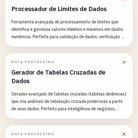
Geração de matriz de correlação - Teste de significância
Processador de Limites de Dados
estatística (valores-p) - Cálculo de intervalos de confiança
- Visualização de mapa de calor - Geração de matriz de
Ferramenta avançada de processamento de limites que
gráficos de dispersão - Estratégias de tratamento de
identifica e gerencia valores mínimos e máximos em dados
valores ausentes - Detecção e tratamento de valores
numéricos. Perfeita para validação de dados, verificação de
atípicos - Capacidades de análise de grupo - Relatórios
intervalos, análise estatística e pré-processamento de
estatísticos detalhados Casos de Uso Comuns: - Análise de
dados.
mercado financeiro e avaliação de risco - Pesquisa científica
e teste de hipóteses - Análise de comportamento do
DATA PROCESSING
cliente e marketing - Análise de dados de saúde e médicos
Gerador de Tabelas Cruzadas de
- Controle de qualidade e otimização de processos -
Dados
Avaliação de desempenho educacional
Gerador avançado de tabelas cruzadas (tabelas dinâmicas)
que cria análises de tabulação cruzada poderosas a partir
de seus dados. Perfeito para inteligência de negócios,
análise estatística, exploração de dados e relatórios.
DATA PROCESSING