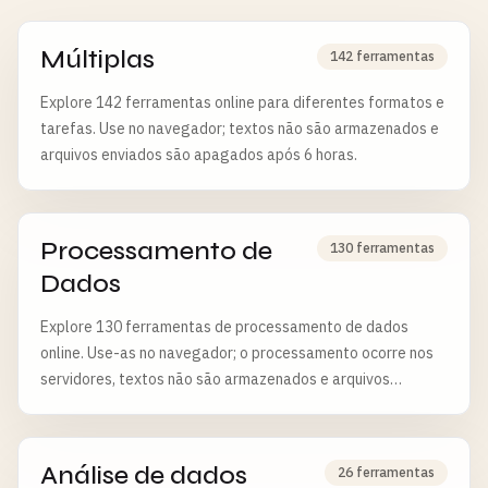
de previsão e intervalos de confiança - Detecção de valores
atípicos em regressão - Métricas de validação de modelo -
Diagnósticos de regressão visual - Suporte para
Múltiplas
142 ferramentas
transformação de dados Casos de Uso Comuns: - Previsão
Explore 142 ferramentas online para diferentes formatos e
de vendas e análise de tendências - Modelagem financeira
tarefas. Use no navegador; textos não são armazenados e
e avaliação de risco - Pesquisa científica e teste de
arquivos enviados são apagados após 6 horas.
hipóteses - Controle de qualidade e otimização de
processos - Análise de marketing e ROI - Pesquisa médica e
biológica
Processamento de
130 ferramentas
Dados
Explore 130 ferramentas de processamento de dados
online. Use-as no navegador; o processamento ocorre nos
servidores, textos não são armazenados e arquivos
enviados são apagados após 6 horas.
Análise de dados
26 ferramentas