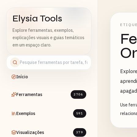
Elysia Tools
ETIQU
Explore ferramentas, exemplos,
Fe
explicações visuais e guias temáticos
em um espaço claro.
On
Explore
Início
aprendi
apagad
Ferramentas
2706
Use ferr
Exemplos
relacion
591
Visualizações
379