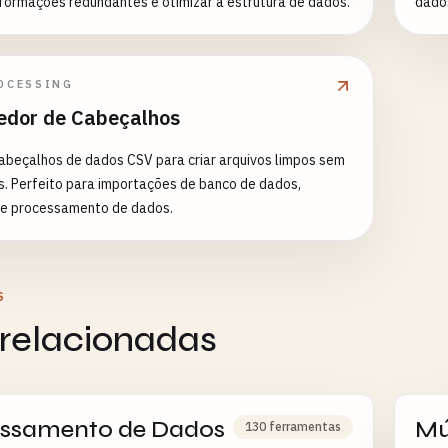
formações redundantes e otimizar a estrutura de dados.
dado
 de características para machine learning - Testes de
estatísticas - Detecção e remoção de anomalias -
o de dados em diferentes unidades - Pré-
nto para Análise de Componentes Principais (PCA)
OCESSING
dor de Cabeçalhos
beçalhos de dados CSV para criar arquivos limpos sem
. Perfeito para importações de banco de dados,
de processamento de dados.
S
 relacionadas
ssamento de Dados
Mú
130 ferramentas