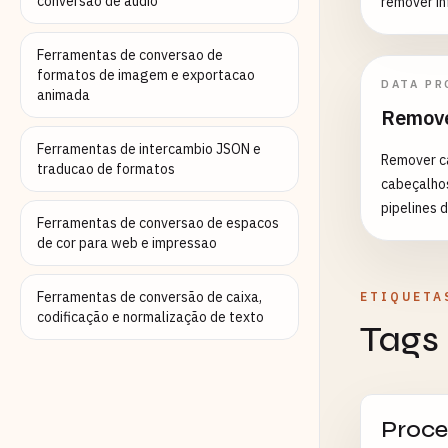
conversao de audio
remover in
Preparação
hipóteses 
Ferramentas de conversao de
Comparaçã
formatos de imagem e exportacao
processame
DATA PR
animada
Remove
Ferramentas de intercambio JSON e
Remover ca
traducao de formatos
cabeçalhos
pipelines 
Ferramentas de conversao de espacos
de cor para web e impressao
Ferramentas de conversão de caixa,
ETIQUETA
codificação e normalização de texto
Tags
Proce