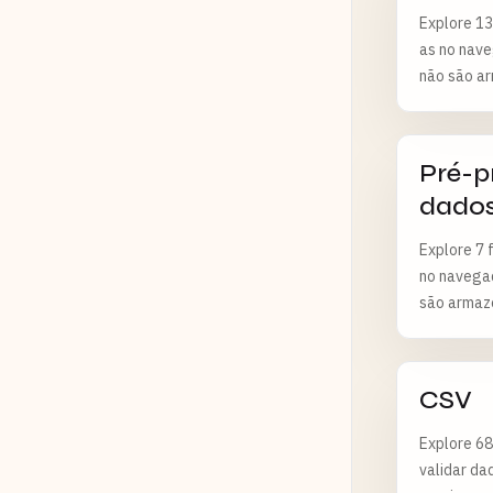
Explore 13
as no nave
não são a
horas.
Pré-p
dado
Explore 7 
no navegad
são armaz
CSV
Explore 68
validar da