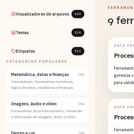
FERRAMEN
Visualizadores de arquivos
103
9 fe
Temas
136
DATA PR
Etiquetas
333
Proces
CATEGORIAS POPULARES
Ferramenta
Matemática, datas e finanças
586
gerencia v
Calculadoras, ferramentas numéricas,
para valid
lógica de datas, estatística e finanças
estatístic
Imagens, áudio e vídeo
564
DATA PR
Ferramentas de processamento, conversão
Proces
e otimização de imagens, áudio e vídeo
Ferrament
Design e cor
284