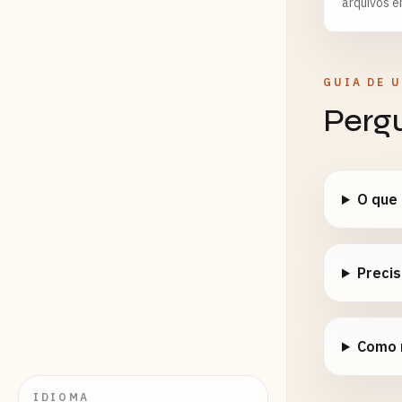
arquivos e
GUIA DE 
Perg
O que
Precis
Como 
IDIOMA