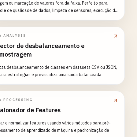
agem ou marcação de valores fora da faixa. Perfeito para
visualização de dados - Análise comparativa em diferentes
ole de qualidade de dados, limpeza de sensores, execução de
las
 de negócio e pré-processamento de dados. Recursos: -
te de faixa (recorta valores para limites mínimo/máximo) -
agem de faixa (remove linhas fora dos limites) - Marcação de
A ANALYSIS
 (marca valores modificados) - Configuração de faixa por
ector de desbalanceamento e
a - Detecção automática de colunas numéricas - Múltiplas
amostragem
atégias de processamento - Relatório detalhado de
icações - Análise estatística de alterações - Execução de
cta desbalanceamento de classes em datasets CSV ou JSON,
 Casos de Uso Comuns: - Validação e limpeza de
ara estrategias e previsualiza uma saida balanceada
 de sensores - Preparação de entrada para machine learning
trole e validação de qualidade de dados - Execução de
ições de negócio - Gerenciamento e controle de valores
alos - Pipelines de pré-processamento de dados
A PROCESSING
alonador de Features
ar e normalizar features usando vários métodos para pré-
essamento de aprendizado de máquina e padronização de