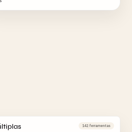
s
ltiplas
142 ferramentas