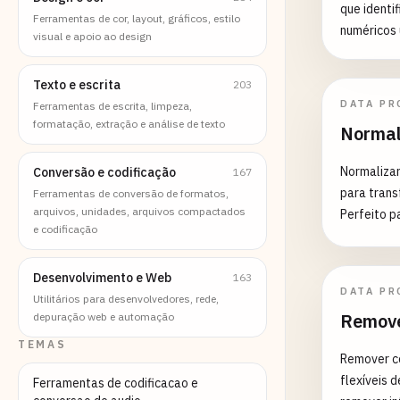
que identi
Ferramentas de cor, layout, gráficos, estilo
numéricos 
visual e apoio ao design
limpeza de
machine learning. Recursos: - Múltiplos
Texto e escrita
203
Z-score, Z
DATA PR
Ferramentas de escrita, limpeza,
flexíveis 
formatação, extração e análise de texto
Normal
Limitar) -
multidimens
Normaliza
Conversão e codificação
167
Capacidade
para trans
Ferramentas de conversão de formatos,
personalizáve
arquivos, unidades, arquivos compactados
Perfeito p
Comuns: -
e codificação
learning,
para análi
diferentes escalas. Recursos: - N
machine le
Desenvolvimento e Web
163
desvio pa
Detecção d
DATA PR
Utilitários para desenvolvedores, rede,
MAD) - Esc
sensores
Remove
depuração web e automação
múltiplas 
Processame
TEMAS
Remover c
colunas nã
flexíveis 
Ferramentas de codificacao e
Detecção e relató