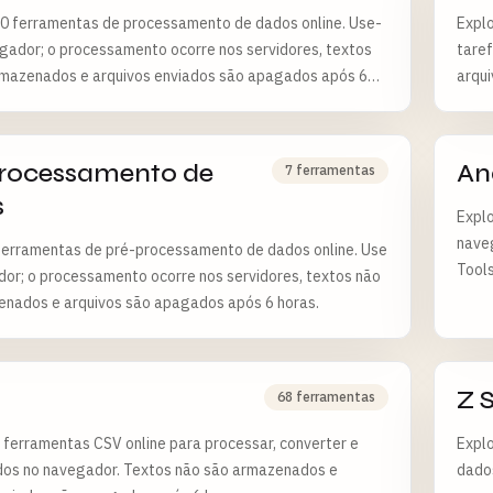
0 ferramentas de processamento de dados online. Use-
Explo
gador; o processamento ocorre nos servidores, textos
tare
rmazenados e arquivos enviados são apagados após 6
arqu
rocessamento de
Aná
7 ferramentas
s
Explo
naveg
ferramentas de pré-processamento de dados online. Use
Tools
or; o processamento ocorre nos servidores, textos não
horas
enados e arquivos são apagados após 6 horas.
Z 
68 ferramentas
 ferramentas CSV online para processar, converter e
Explo
dos no navegador. Textos não são armazenados e
dados