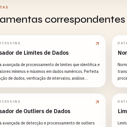
TAS
rramentas correspondentes
OCESSING
DAT
sador de Limites de Dados
Nor
 avançada de processamento de limites que identifica e
Norm
alores mínimos e máximos em dados numéricos. Perfeita
trans
ação de dados, verificação de intervalos, análise
proce
a e pré-processamento de dados.
escalonam
Max (
-1 a 
OCESSING
DAT
tipo
sador de Outliers de Dados
Lim
de col
Comun
a avançada de detecção e processamento de outliers
Limit
Norm