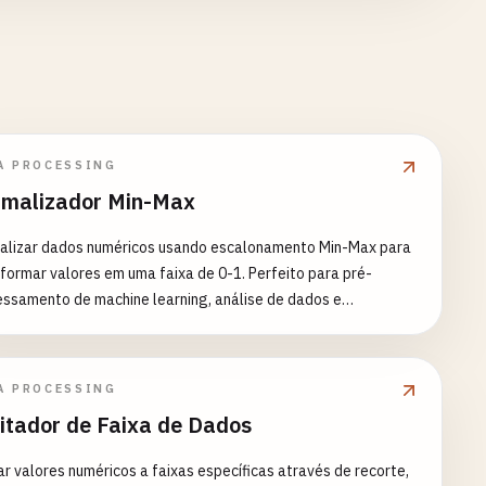
A PROCESSING
malizador Min-Max
alizar dados numéricos usando escalonamento Min-Max para
formar valores em uma faixa de 0-1. Perfeito para pré-
ssamento de machine learning, análise de dados e
ento de características. Recursos: - Escalonamento Min-
normalização 0-1) - Suporte para faixa personalizada (como
1) - Seleção de múltiplas colunas - Detecção automática de
A PROCESSING
 de dados - Processamento de valores ausentes - Preservação
itador de Faixa de Dados
unas não numéricas - Inclui resumo estatístico Casos de Uso
s: - Preparação de características para machine learning -
ar valores numéricos a faixas específicas através de recorte,
alização de entrada de redes neurais - Pré-processamento