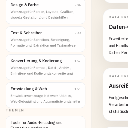
Design & Farbe
284
Werkzeuge für Farben, Layouts, Grafiken,
visuelle Gestaltung und Designhilfen
DATA PR
Daten-
Text & Schreiben
200
Erweiterte
Werkzeuge für Schreiben, Bereinigung,
Formatierung, Extraktion und Textanalyse
und Handh
Daten. Per
Analyse un
Konvertierung & Kodierung
167
Werkzeuge für Format-, Datei-, Archiv-,
Einheiten- und Kodierungskonvertierung
DATA PR
Ausrei
Entwicklung & Web
163
Entwicklerwerkzeuge, Netzwerk-Utilities,
Fortgeschr
Web-Debugging und Automatisierungshelfer
Verarbeit
THEMEN
statistisc
Tools fur Audio-Encoding und