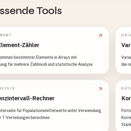
assende Tools
PMENT
DAT
Element-Zähler
Var
kommen bestimmter Elemente in Arrays mit
Varia
ung für mehrere Zählmodi und statistische Analyse
die r
ALYSIS
DAT
enzintervall-Rechner
Kor
ntervalle für Populationsmittelwerte unter Verwendung
Fort
r T-Verteilungen berechnen
Korre
Stärk