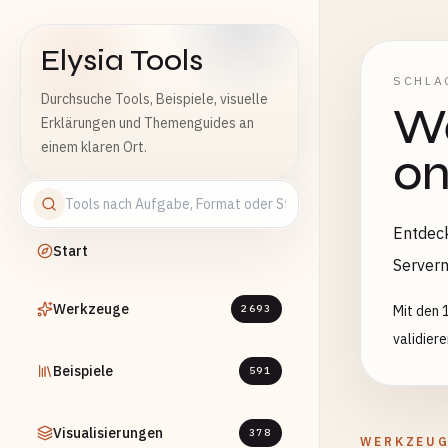
Elysia Tools
SCHLA
Durchsuche Tools, Beispiele, visuelle
We
Erklärungen und Themenguides an
einem klaren Ort.
on
Entdeck
Start
Servern
Werkzeuge
2693
Mit den 
validier
Beispiele
591
Visualisierungen
378
WERKZEU