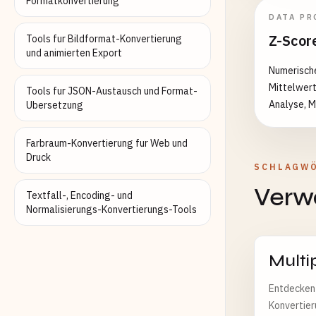
Formatkonvertierung
DATA PR
Z-Scor
Tools fur Bildformat-Konvertierung
und animierten Export
Numerische
Mittelwert
Tools fur JSON-Austausch und Format-
Analyse, M
Ubersetzung
Farbraum-Konvertierung fur Web und
Druck
SCHLAGW
Verw
Textfall-, Encoding- und
Normalisierungs-Konvertierungs-Tools
Multi
Entdecken 
Konvertier