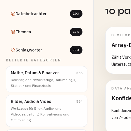
10 p
Dateibetrachter
103
Themen
135
DEVELO
Array-
Schlagwörter
333
Zählt Vor
BELIEBTE KATEGORIEN
Unterstütz
Mathe, Datum & Finanzen
586
Rechner, Zahlenwerkzeuge, Datumslogik,
Statistik und Finanztools
DATA AN
Konfid
Bilder, Audio & Video
564
Werkzeuge für Bild-, Audio- und
Konfidenzi
Videobearbeitung, Konvertierung und
von Z- ode
Optimierung