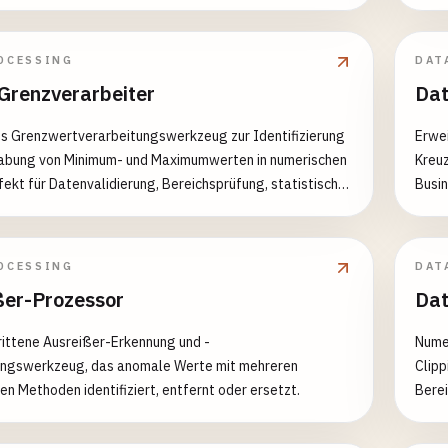
OCESSING
DAT
Grenzverarbeiter
Dat
s Grenzwertverarbeitungswerkzeug zur Identifizierung
Erwei
abung von Minimum- und Maximumwerten in numerischen
Kreuz
fekt für Datenvalidierung, Bereichsprüfung, statistische
Busin
d Datenvorverarbeitung.
Beric
OCESSING
DAT
ßer-Prozessor
Dat
ittene Ausreißer-Erkennung und -
Nume
ungswerkzeug, das anomale Werte mit mehreren
Clipp
hen Methoden identifiziert, entfernt oder ersetzt.
Berei