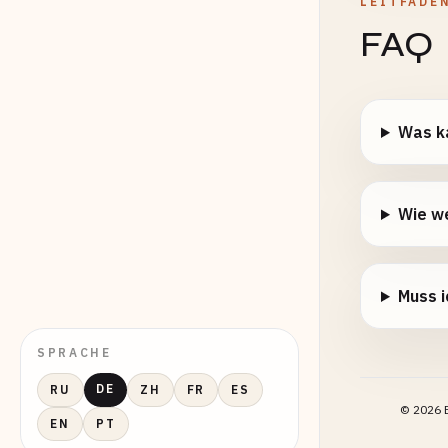
LEITFADE
FAQ
Was ka
Wie w
Muss i
SPRACHE
DE
RU
ZH
FR
ES
©
2026
E
EN
PT