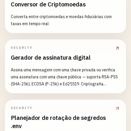
Conversor de Criptomoedas
Converta entre criptomoedas e moedas fiduciárias com
taxas em tempo real
SECURITY
Gerador de assinatura digital
Assina uma mensagem com uma chave privada ou verifica
uma assinatura com uma chave pública — suporta RSA-PSS
(SHA-256), ECDSA (P-256) e Ed25519. Criptografia
puramente local (Node crypto.createVerify/createSign),
sem rede. Cole uma chave PEM para assinar ou verificar uma
assinatura base64. Esta ferramenta assina/verifica; não
SECURITY
gera pares de chaves.
Planejador de rotação de segredos
.env