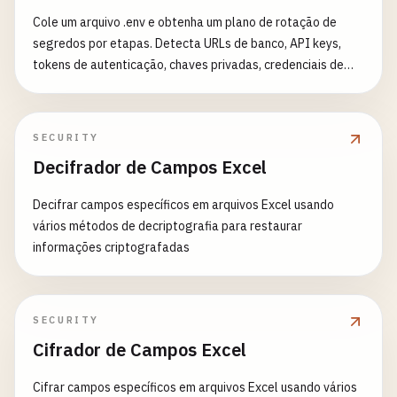
Cole um arquivo .env e obtenha um plano de rotação de
segredos por etapas. Detecta URLs de banco, API keys,
tokens de autenticação, chaves privadas, credenciais de
nuvem, chaves de pagamento e segredos de criptografia;
pontua cada um por exposição e idade e os agenda em uma
linha do tempo de 4 semanas com checklist de chave dupla
SECURITY
e um .env.example gerado. Datas opcionais de última
Decifrador de Campos Excel
rotação e cadência configurável (30/90/180/365 dias)
alimentam o score de conformidade.
Decifrar campos específicos em arquivos Excel usando
vários métodos de decriptografia para restaurar
informações criptografadas
SECURITY
Cifrador de Campos Excel
Cifrar campos específicos em arquivos Excel usando vários