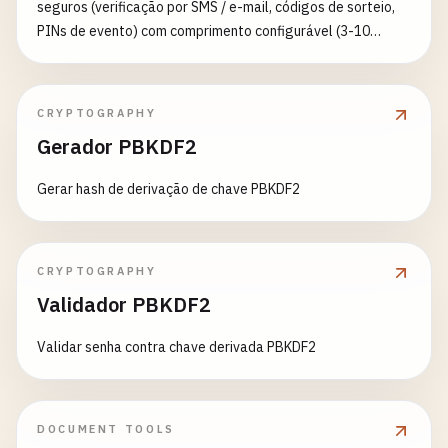
seguros (verificação por SMS / e-mail, códigos de sorteio,
PINs de evento) com comprimento configurável (3-10
dígitos), saída em lote, exclusão opcional de dígitos
ambíguos e contagem regressiva de expiração. Usa
crypto.randomInt, não Math.random.
CRYPTOGRAPHY
Gerador PBKDF2
Gerar hash de derivação de chave PBKDF2
CRYPTOGRAPHY
Validador PBKDF2
Validar senha contra chave derivada PBKDF2
DOCUMENT TOOLS