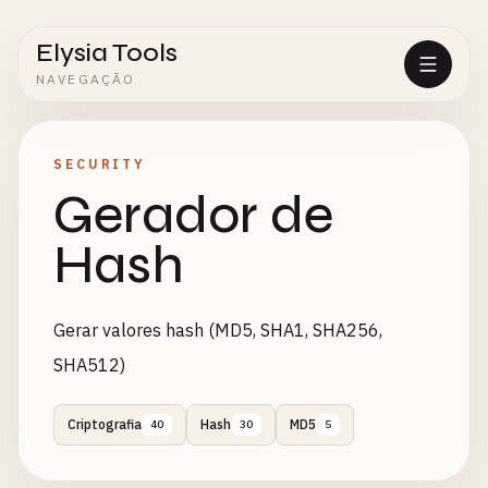
Elysia Tools
NAVEGAÇÃO
SECURITY
Gerador de
Hash
Gerar valores hash (MD5, SHA1, SHA256,
SHA512)
Criptografia
Hash
MD5
40
30
5